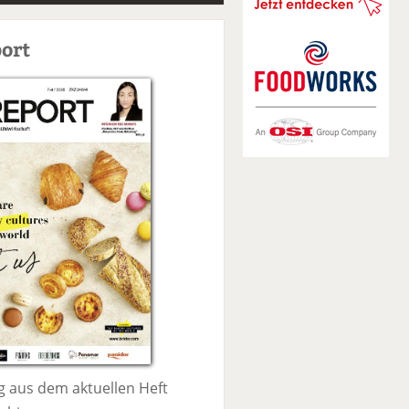
S
u
ort
c
h
e
 aus dem aktuellen Heft