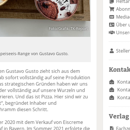
Heftar
Abon
Media
Über 
Foto/Grafik: TK-Report
Unser
Stelle
Speiseeis-Range von Gustavo Gusto.
Kontak
n Gustavo Gusto zieht sich aus dem
ab sofort vollständig auf seine Produktion
Konta
Aus strategischen Gründen haben wir uns
Konta
der vollständig auf unsere Wurzeln und
ren. Und das ist Pizza. Hier sind wir zu
Konta
t“, begründet Inhaber und
hramm diesen Schritt.
Verlag
r 2020 mit dem Verkauf von Eiscreme
Fachze
auf in Bayern. Im Sommer 2021 erfolgte die