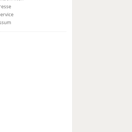
resse
ervice
ssum