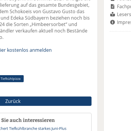
lieferung auf das gesamte Bundesgebiet,
Fachp
 dem Schokoeis von Gustavo Gusto das
Lesers
d und Edeka Südbayern beziehen noch bis
Impre
24 die Sorten „Himbeersorbet“ und
Händler verkaufen aktuell noch Bestände
o.
ier kostenlos anmelden
Tiefkühlpizza
Zurück
Sie auch interessieren
hert Tiefkühlbranche starkes Juni-Plus