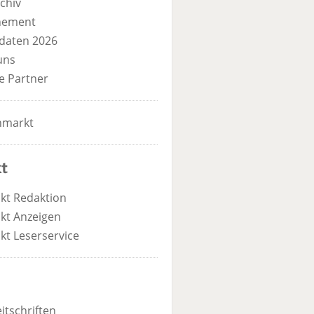
chiv
nement
daten 2026
uns
e Partner
nmarkt
t
kt Redaktion
kt Anzeigen
kt Leserservice
itschriften