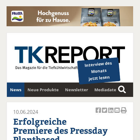
Interview des
Monats
jetzt lesen
News
Neue Produkte
Newsletter
Mediadaten
S
u
c
10.06.2024
Ar
Ar
Ar
Ar
Ar
h
Erfolgreiche
ti
ti
ti
ti
ti
e
Premiere des Pressday
k
k
k
k
k
Plantbased
el
el
el
el
el