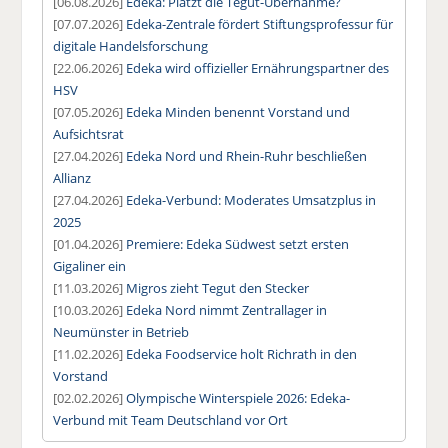
[06.08.2026]
Edeka: Platzt die Tegut-Übernahme?
[07.07.2026]
Edeka-Zentrale fördert Stiftungsprofessur für
digitale Handelsforschung
[22.06.2026]
Edeka wird offizieller Ernährungspartner des
HSV
[07.05.2026]
Edeka Minden benennt Vorstand und
Aufsichtsrat
[27.04.2026]
Edeka Nord und Rhein-Ruhr beschließen
Allianz
[27.04.2026]
Edeka-Verbund: Moderates Umsatzplus in
2025
[01.04.2026]
Premiere: Edeka Südwest setzt ersten
Gigaliner ein
[11.03.2026]
Migros zieht Tegut den Stecker
[10.03.2026]
Edeka Nord nimmt Zentrallager in
Neumünster in Betrieb
[11.02.2026]
Edeka Foodservice holt Richrath in den
Vorstand
[02.02.2026]
Olympische Winterspiele 2026: Edeka-
Verbund mit Team Deutschland vor Ort