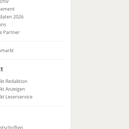
chiv
nement
daten 2026
uns
e Partner
nmarkt
t
kt Redaktion
kt Anzeigen
kt Leserservice
itschriften