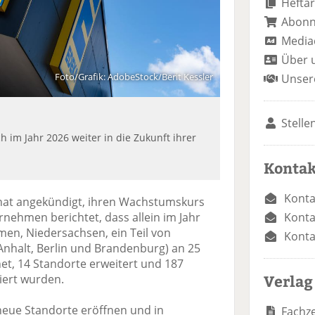
Heftar
Abon
Media
Über 
Foto/Grafik: AdobeStock/Berit Kessler
Unser
Stelle
 im Jahr 2026 weiter in die Zukunft ihrer
Kontak
Konta
at angekündigt, ihren Wachstumskurs
Konta
rnehmen berichtet, dass allein im Jahr
men, Niedersachsen, ein Teil von
Konta
Anhalt, Berlin und Brandenburg) an 25
et, 14 Standorte erweitert und 187
Verlag
ert wurden.
neue Standorte eröffnen und in
Fachze