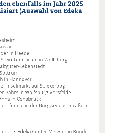
en ebenfalls im Jahr 2025
isiert (Auswahl von Edeka
desheim
Goslar
ider in Heede
n Steimker Gärten in Wolfsburg
Salzgitter-Lebenstedt
n Sottrum
ch in Hannover
er Inselmarkt auf Spiekeroog
er Bahrs in Wolfsburg-Vorsfelde
’Anna in Osnabrück
erpfennig in der Burgwedeler Straße in
ierung: Edeka Center Metzger in Bünde