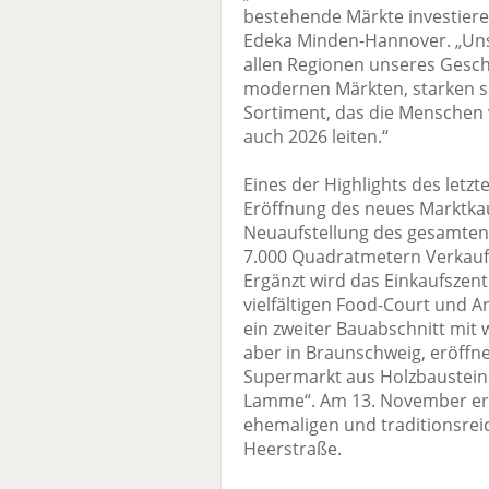
bestehende Märkte investiere
Edeka Minden-Hannover. „Unse
allen Regionen unseres Geschä
modernen Märkten, starken s
Sortiment, das die Menschen 
auch 2026 leiten.“
Eines der Highlights des letz
Eröffnung des neues Marktkauf
Neuaufstellung des gesamten 
7.000 Quadratmetern Verkaufs
Ergänzt wird das Einkaufszen
vielfältigen Food-Court und A
ein zweiter Bauabschnitt mit 
aber in Braunschweig, eröff
Supermarkt aus Holzbausteine
Lamme“. Am 13. November er
ehemaligen und traditionsrei
Heerstraße.