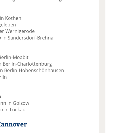
 in Köthen
geleben
ter Wernigerode
x in Sandersdorf-Brehna
Berlin-Moabit
n Berlin-Charlottenburg
 in Berlin-Hohenschönhausen
rlin
u
nn in Golzow
n in Luckau
Hannover