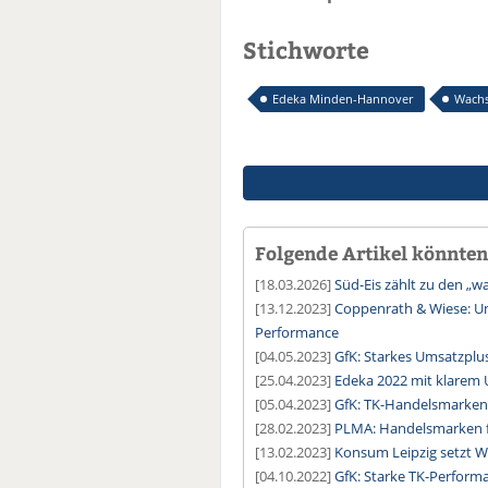
Stichworte
Edeka Minden-Hannover
Wach
Folgende Artikel könnten 
[18.03.2026]
Süd-Eis zählt zu den „
[13.12.2023]
Coppenrath & Wiese: U
Performance
[04.05.2023]
GfK: Starkes Umsatzplus
[25.04.2023]
Edeka 2022 mit klarem
[05.04.2023]
GfK: TK-Handelsmarken
[28.02.2023]
PLMA: Handelsmarken fl
[13.02.2023]
Konsum Leipzig setzt 
[04.10.2022]
GfK: Starke TK-Perform