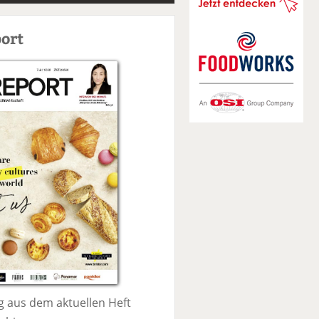
S
u
ort
c
h
e
 aus dem aktuellen Heft