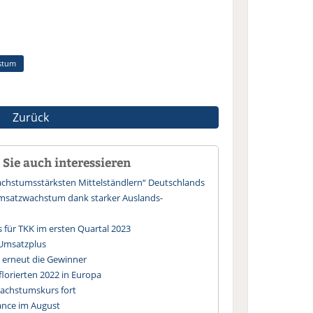
stum
Zurück
Sie auch interessieren
wachstumsstärksten Mittelständlern“ Deutschlands
msatzwachstum dank starker Auslands-
 für TKK im ersten Quartal 2023
 Umsatzplus
 erneut die Gewinner
orierten 2022 in Europa
Wachstumskurs fort
ance im August