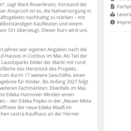
n“, sagt Mark Rosenkranz, Vorstand der
Fachp
r Anspruch ist es, die Nahversorgung in
Lesers
ftsgebiets nachhaltig zu stärken – mit
Impre
elbstständigen Kaufleuten und einem
vor Ort überzeugt. Dieser Kurs wird uns
ten Jahres war eigenen Angaben nach die
-Hauses in Cottbus im Mai. Als Teil der
Lausitzparks bildet der Markt mit rund
fläche das Herzstück des Projekts.
trum durch 17 weitere Geschäfte, einen
ngebote für Kinder. Bis Anfang 2027 folgt
weiteren Fachmärkten. Ebenfalls im Mai,
nete Edeka Hannover-Minden einen
n – der Edeka Popko in der „Neuen Mitte
öffnete der neue Edeka Maaß im
chen Lestra-Kaufhaus an der Horner