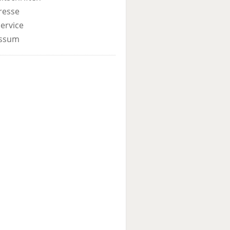
resse
ervice
ssum