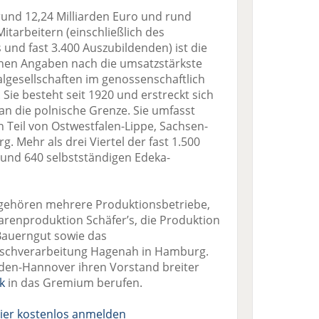
und 12,24 Milliarden Euro und rund
itarbeitern (einschließlich des
 und fast 3.400 Auszubildenden) ist die
nen Angaben nach die umsatzstärkste
lgesellschaften im genossenschaftlich
Sie besteht seit 1920 und erstreckt sich
an die polnische Grenze. Sie umfasst
 Teil von Ostwestfalen-Lippe, Sachsen-
. Mehr als drei Viertel der fast 1.500
rund 640 selbstständigen Edeka-
ehören mehrere Produktionsbetriebe,
arenproduktion Schäfer’s, die Produktion
Bauerngut sowie das
ischverarbeitung Hagenah in Hamburg.
inden-Hannover ihren Vorstand breiter
k
in das Gremium berufen.
ier kostenlos anmelden