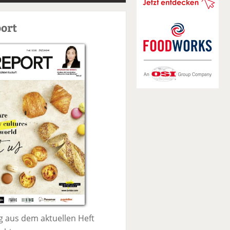
S
u
ort
c
h
e
 aus dem aktuellen Heft