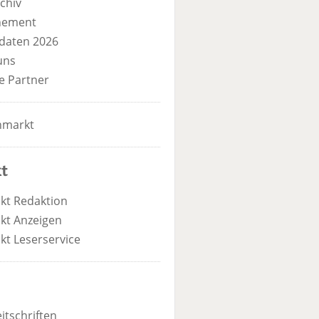
chiv
nement
daten 2026
uns
e Partner
nmarkt
t
kt Redaktion
kt Anzeigen
kt Leserservice
itschriften