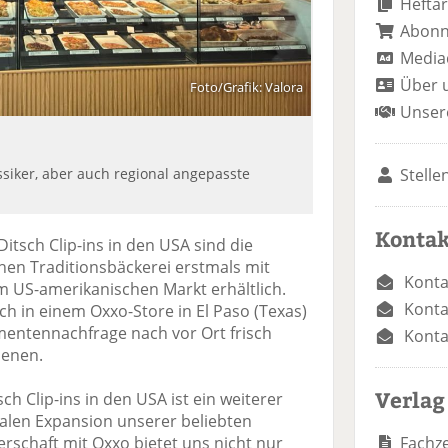
Heftar
Abon
Media
Über 
Foto/Grafik: Valora
Unser
Stelle
ssiker, aber auch regional angepasste
Kontak
itsch Clip-ins in den USA sind die
en Traditionsbäckerei erstmals mit
Konta
 US-amerikanischen Markt erhältlich.
Konta
ch in einem Oxxo-Store in El Paso (Texas)
mentennachfrage nach vor Ort frisch
Konta
ienen.
Verlag
ch Clip-ins in den USA ist ein weiterer
nalen Expansion unserer beliebten
Fachze
rschaft mit Oxxo bietet uns nicht nur