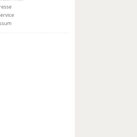
resse
ervice
ssum