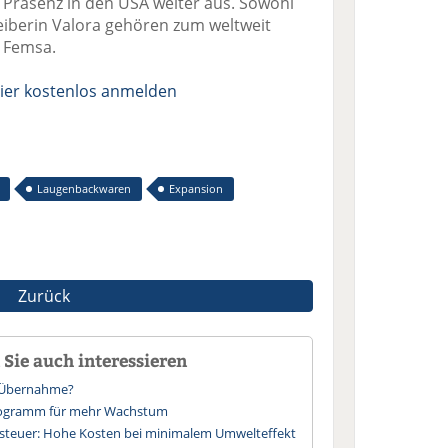
 Präsenz in den USA weiter aus. Sowohl
eiberin Valora gehören zum weltweit
 Femsa.
ier kostenlos anmelden
Laugenbackwaren
Expansion
Zurück
Sie auch interessieren
t-Übernahme?
Programm für mehr Wachstum
ssteuer: Hohe Kosten bei minimalem Umwelteffekt