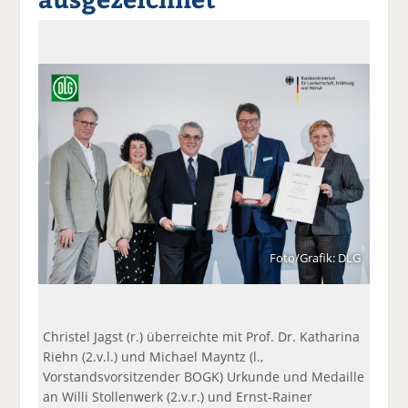
a
t
a
p
D
uf
wi
uf
er
ru
F
tt
Li
E
ck
ac
er
n
m
e
e
n
k
ai
n
b
e
l
o
di
v
o
n
er
k
te
se
te
il
n
il
e
d
e
n
e
n
n
Foto/Grafik: DLG
Christel Jagst (r.) überreichte mit Prof. Dr. Katharina
Riehn (2.v.l.) und Michael Mayntz (l.,
Vorstandsvorsitzender BOGK) Urkunde und Medaille
an Willi Stollenwerk (2.v.r.) und Ernst-Rainer