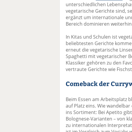
unterschiedlichen Lebensphas
vegetarische Gerichte sind, s
ergänzt um internationale und
Bereich dominieren weiterhin
In Kitas und Schulen ist veget
beliebtesten Gerichte kommen 
erneut die vegetarische Linse
Spaghetti mit vegetarischer B
Klassiker gehören zu den Favo
vertraute Gerichte wie Fischs
Comeback der Curry
Beim Essen am Arbeitsplatz b
auf Platz eins. Wie wandelbar d
ins Sortiment: Bei Apetito gi
Bolognese-Varianten – von kla
zu internationalen Interpreta
ist im Vergleich zum Vorjahr w