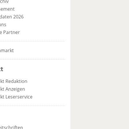
chiv
nement
daten 2026
uns
e Partner
nmarkt
t
kt Redaktion
kt Anzeigen
kt Leserservice
itschriften