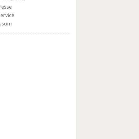
resse
ervice
ssum