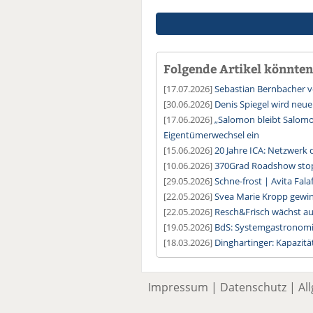
Folgende Artikel könnten 
[17.07.2026]
Sebastian Bernbacher v
[30.06.2026]
Denis Spiegel wird ne
[17.06.2026]
„Salomon bleibt Salomo
Eigentümerwechsel ein
[15.06.2026]
20 Jahre ICA: Netzwerk 
[10.06.2026]
370Grad Roadshow sto
[29.05.2026]
Schne-frost | Avita Falaf
[22.05.2026]
Svea Marie Kropp gewin
[22.05.2026]
Resch&Frisch wächst au
[19.05.2026]
BdS: Systemgastronomie
[18.03.2026]
Dinghartinger: Kapazitä
Impressum
|
Datenschutz
|
Al