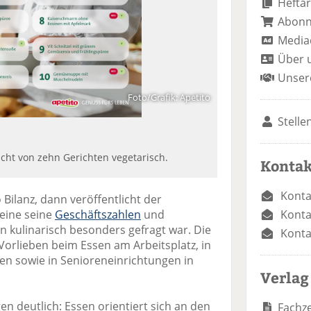
Heftar
Abon
Media
Über 
Unser
Foto/Grafik: Apetito
Stelle
cht von zehn Gerichten vegetarisch.
Kontak
Konta
o Bilanz, dann veröffentlicht der
Konta
heine seine
Geschäftszahlen
und
n kulinarisch besonders gefragt war. Die
Konta
 Vorlieben beim Essen am Arbeitsplatz, in
en sowie in Senioreneinrichtungen in
Verlag
en deutlich: Essen orientiert sich an den
Fachze