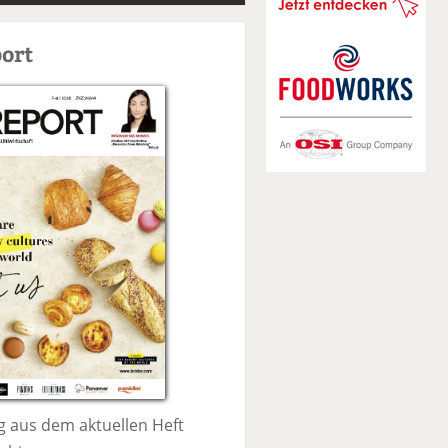
S
u
ort
c
h
e
 aus dem aktuellen Heft