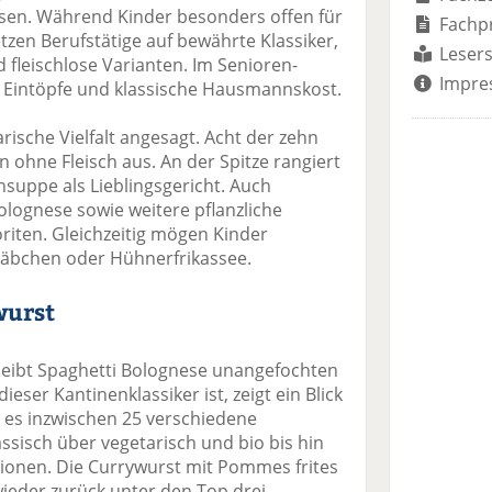
en. Während Kinder besonders offen für
Fachp
etzen Berufstätige auf bewährte Klassiker,
Lesers
 fleischlose Varianten. Im Senioren-
Impre
 Eintöpfe und klassische Hausmannskost.
arische Vielfalt angesagt. Acht der zehn
ohne Fleisch aus. An der Spitze rangiert
nsuppe als Lieblingsgericht. Auch
olognese sowie weitere pflanzliche
riten. Gleichzeitig mögen Kinder
täbchen oder Hühnerfrikassee.
wurst
leibt Spaghetti Bolognese unangefochten
ieser Kantinenklassiker ist, zeigt ein Blick
bt es inzwischen 25 verschiedene
ssisch über vegetarisch und bio bis hin
tionen. Die Currywurst mit Pommes frites
ieder zurück unter den Top drei.