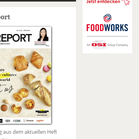
S
u
ort
c
h
e
 aus dem aktuellen Heft