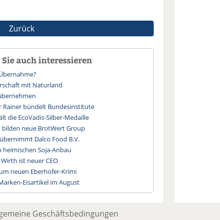
Zurück
Sie auch interessieren
t-Übernahme?
rschaft mit Naturland
 übernehmen
r Rainer bündelt Bundesinstitute
lt die EcoVadis-Silber-Medaille
n bilden neue BrotWert Group
y übernimmt Dalco Food B.V.
 heimischen Soja-Anbau
Wirth ist neuer CEO
um neuen Eberhofer-Krimi
 Marken-Eisartikel im August
lgemeine Geschäftsbedingungen