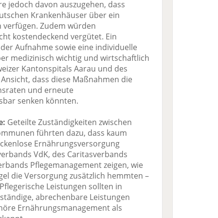
e jedoch davon auszugehen, dass
eutschen Krankenhäuser über ein
am verfügen. Zudem würden
ht kostendeckend vergütet. Ein
 der Aufnahme sowie eine individuelle
r medizinisch wichtig und wirtschaftlich
weizer Kantonspitals Aarau und des
 Ansicht, dass diese Maßnahmen die
onsraten und erneute
sbar senken könnten.
e:
Geteilte Zuständigkeiten zwischen
Kommunen führten dazu, dass kaum
lückenlose Ernährungsversorgung
lverbands VdK, des Caritasverbands
erbands Pflegemanagement zeigen, wie
gel die Versorgung zusätzlich hemmten –
flegerische Leistungen sollten in
nständige, abrechenbare Leistungen
ehöre Ernährungsmanagement als