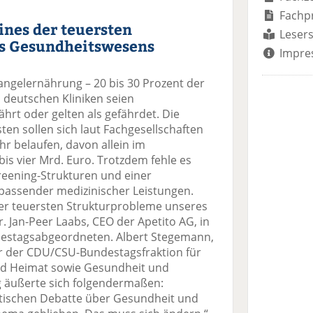
Fachp
nes der teuersten
Lesers
s Gesundheitswesens
Impre
ngelernährung – 20 bis 30 Prozent der
 deutschen Kliniken seien
hrt oder gelten als gefährdet. Die
ten sollen sich laut Fachgesellschaften
ahr belaufen, davon allein im
is vier Mrd. Euro. Trotzdem fehle es
reening-Strukturen und einer
assender medizinischer Leistungen.
er teuersten Strukturprobleme unseres
 Jan-Peer Laabs, CEO der Apetito AG, in
destagsabgeordneten. Albert Stegemann,
er der CDU/CSU-Bundestagsfraktion für
nd Heimat sowie Gesundheit und
g äußerte sich folgendermaßen:
litischen Debatte über Gesundheit und