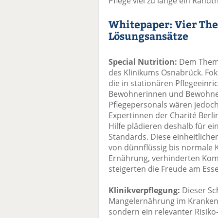
Pflege viel zu lange ein Rand
Whitepaper: Vier T
Lösungsansätze
Special Nutrition:
Dem Thema
des Klinikums Osnabrück. Fok
die in stationären Pflegeeinr
Bewohnerinnen und Bewohner 
Pflegepersonals wären jedoc
Expertinnen der Charité Berli
Hilfe plädieren deshalb für e
Standards. Diese einheitliche
von dünnflüssig bis normale K
Ernährung, verhinderten Kom
steigerten die Freude am Ess
Klinikverpflegung:
Dieser Sc
Mangelernährung im Krankenh
sondern ein relevanter Risiko