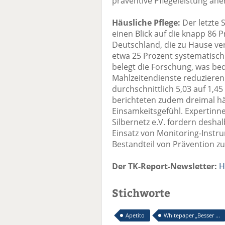
präventive Pflegeleistung ane
Häusliche Pflege:
Der letzte 
einen Blick auf die knapp 86 
Deutschland, die zu Hause v
etwa 25 Prozent systematisc
belegt die Forschung, was be
Mahlzeitendienste reduziere
durchschnittlich 5,03 auf 1,45
berichteten zudem dreimal hä
Einsamkeitsgefühl. Expertin
Silbernetz e.V. fordern desha
Einsatz von Monitoring-Instr
Bestandteil von Prävention zu
Der TK-Report-Newsletter:
H
Stichworte
Apetito
Whitepaper „Besser ...