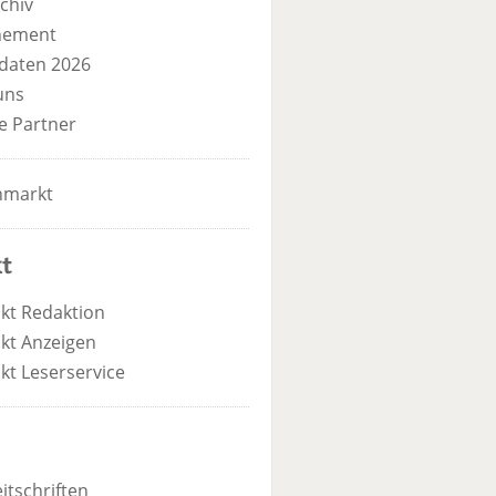
chiv
nement
daten 2026
uns
e Partner
nmarkt
t
kt Redaktion
kt Anzeigen
kt Leserservice
itschriften