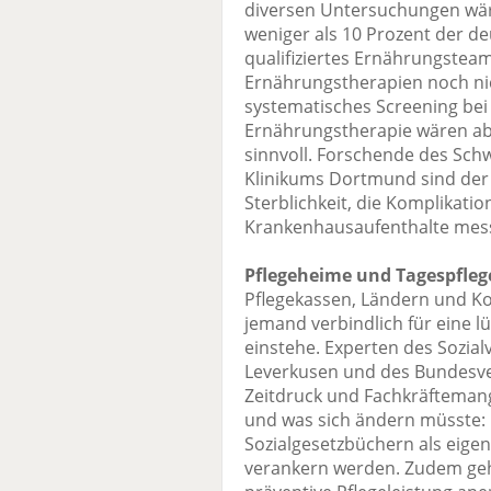
diversen Untersuchungen wär
weniger als 10 Prozent der d
qualifiziertes Ernährungste
Ernährungstherapien noch nic
systematisches Screening bei
Ernährungstherapie wären abe
sinnvoll. Forschende des Sch
Klinikums Dortmund sind der
Sterblichkeit, die Komplikati
Krankenhausaufenthalte mes
Pflegeheime und Tagespfleg
Pflegekassen, Ländern und 
jemand verbindlich für eine 
einstehe. Experten des Sozia
Leverkusen und des Bundesv
Zeitdruck und Fachkräfteman
und was sich ändern müsste: P
Sozialgesetzbüchern als eige
verankern werden. Zudem g