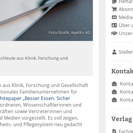
Heftar
Abon
Media
Über 
Foto/Grafik: Apetito AG
Unser
Stelle
chleute aus Klinik, Forschung und
Kontak
Konta
aus Klinik, Forschung und Gesellschaft
Konta
nationales Familienunternehmen für
itepaper „Besser Essen. Sicher
Konta
rdneten, Wissenschaftlerinnen und
kräften sowie Vertreterinnen und
Verlag
Medien vorgestellt. Es soll zeigen,
eits- und Pflegesystem neu gedacht
Fachze