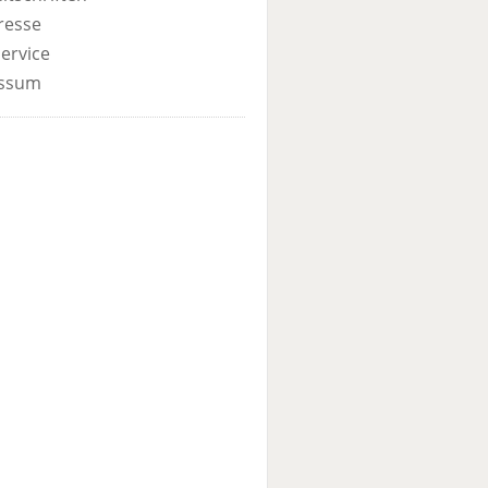
resse
ervice
ssum