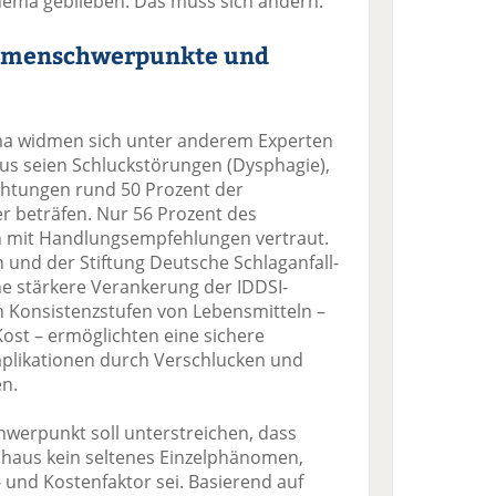
thema geblieben. Das muss sich ändern.“
hemenschwerpunkte und
 widmen sich unter anderem Experten
us seien Schluckstörungen (Dysphagie),
ichtungen rund 50 Prozent der
beträfen. Nur 56 Prozent des
h mit Handlungsempfehlungen vertraut.
n und der Stiftung Deutsche Schlaganfall-
ine stärkere Verankerung der IDDSI-
n Konsistenzstufen von Lebensmitteln –
ost – ermöglichten eine sichere
plikationen durch Verschlucken und
en.
hwerpunkt soll unterstreichen, dass
aus kein seltenes Einzelphänomen,
- und Kostenfaktor sei. Basierend auf