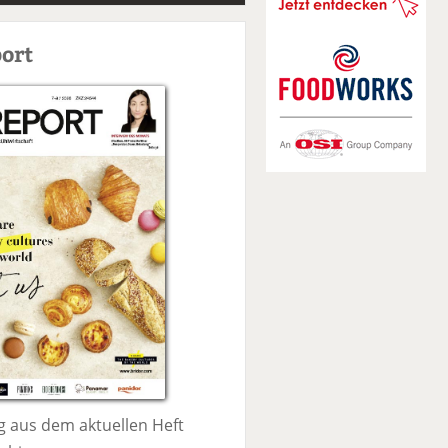
S
u
ort
c
h
e
 aus dem aktuellen Heft