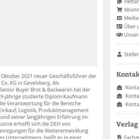
Heftar
Abon
Media
Über 
Unser
Stelle
Kontak
 Oktober 2021 neuer Geschäftsführer der
o. KG in Gevelsberg. Als
Konta
t Senior Buyer Brot & Backwaren bei der
Konta
-jährige studierte Diplom-Kaufmann
die Verantwortung für die Bereiche
Konta
 Einkauf, Logistik, Produktmanagement
rund seiner langjährigen Erfahrung im
Verlag
strie erhofft sich die DEH von
nregungen für die Weiterentwicklung
Fachze
s Unternehmens, heißt es in einer