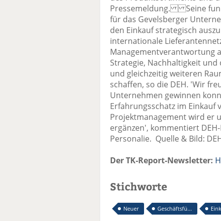
Pressemeldung. Seine fundi
für das Gevelsberger Untern
den Einkauf strategisch ausz
internationale Lieferantennet
Managementverantwortung au
Strategie, Nachhaltigkeit un
und gleichzeitig weiteren Ra
schaffen, so die DEH. 'Wir fr
Unternehmen gewinnen konnt
Erfahrungsschatz im Einkauf 
Projektmanagement wird er u
ergänzen', kommentiert DEH-
Personalie. Quelle & Bild: DE
Der TK-Report-Newsletter:
H
Stichworte
Neuer
Geschäftsfü...
Ein