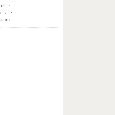
resse
ervice
ssum