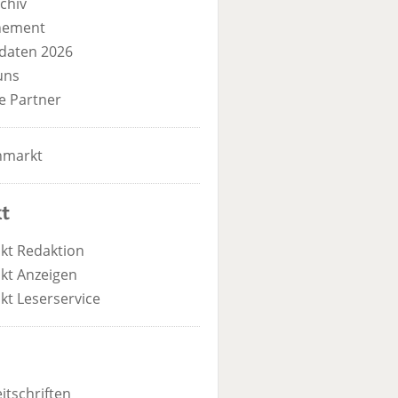
chiv
nement
daten 2026
uns
e Partner
nmarkt
t
kt Redaktion
kt Anzeigen
kt Leserservice
itschriften