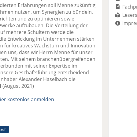
erten Erfahrungen soll Menne zukünftig
Fachp
ehmen nutzen, um Synergien zu bündeln,
Lesers
urichten und zu optimieren sowie
Impre
zwerke aufzubauen. Die Verteilung der
f mehrere Schultern werde die
d die Entwicklung im Unternehmen stärken
um für kreatives Wachstum und Innovation
euen uns, dass wir Herrn Menne für unser
en. Mit seinem branchenübergreifenden
verbunden mit seiner Expertise im
nsere Geschäftsführung entscheidend
Inhaber Alexander Haselbach die
H (August 2021)
ier kostenlos anmelden
kauf