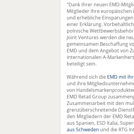
"Dank ihrer neuen EMD-Mitgli
Mitglieder ihre europäische
und erhebliche Einsparungen in
einer Erklärung. Vorbehaltli
polnische Wettbewerbsbehör
Joint Ventures werden die ne
gemeinsamen Beschaffung von
EMD und dem Angebot von Zus
internationalen A-Markenhers
beteiligt sein.
Während sich die
EMD mit ih
und ihre Mitgliedsunternehm
von Handelsmarkenprodukten k
EMD Retail Group zusammenge
Zusammenarbeit mit den mult
grenzüberschreitende Dienst
den Mitgliedern der EMD Reta
aus Spanien, ESD Italia, Supe
aus Schweden
und die RTG In