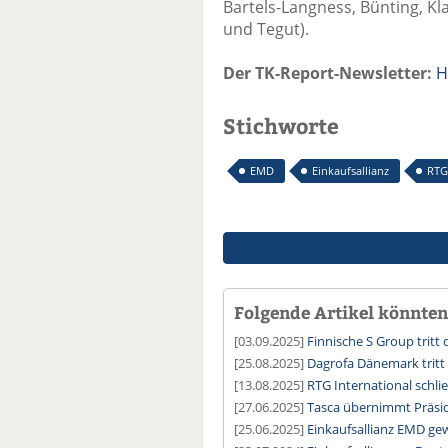
Bartels-Langness, Bünting, K
und Tegut).
Der TK-Report-Newsletter:
H
Stichworte
EMD
Einkaufsallianz
RTG
Folgende Artikel könnten 
[03.09.2025]
Finnische S Group tritt
[25.08.2025]
Dagrofa Dänemark tritt
[13.08.2025]
RTG International schli
[27.06.2025]
Tasca übernimmt Präsid
[25.06.2025]
Einkaufsallianz EMD ge