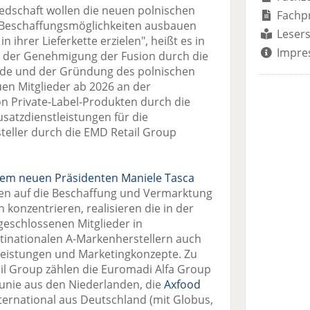
edschaft wollen die neuen polnischen
Fachp
n Beschaffungsmöglichkeiten ausbauen
Lesers
 ihrer Lieferkette erzielen", heißt es in
Impre
ch der Genehmigung der Fusion durch die
de und der Gründung des polnischen
uen Mitglieder ab 2026 an der
 Private-Label-Produkten durch die
atzdienstleistungen für die
teller durch die EMD Retail Group
rem neuen Präsidenten Maniele Tasca
en auf die Beschaffung und Vermarktung
onzentrieren, realisieren die in der
schlossenen Mitglieder in
inationalen A-Markenherstellern auch
leistungen und Marketingkonzepte. Zu
il Group zählen die Euromadi Alfa Group
runie aus den Niederlanden, die
Axfood
ternational aus Deutschland (mit Globus,