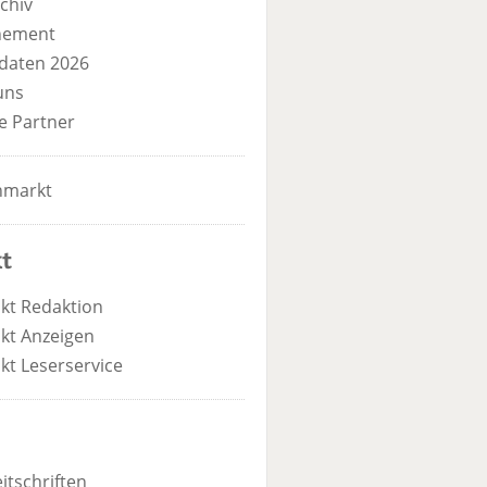
chiv
nement
daten 2026
uns
e Partner
nmarkt
t
kt Redaktion
kt Anzeigen
kt Leserservice
itschriften