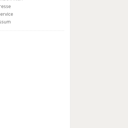
resse
ervice
ssum