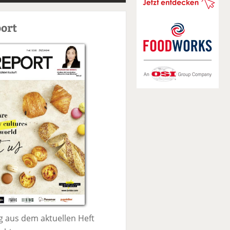
S
u
ort
c
h
e
 aus dem aktuellen Heft