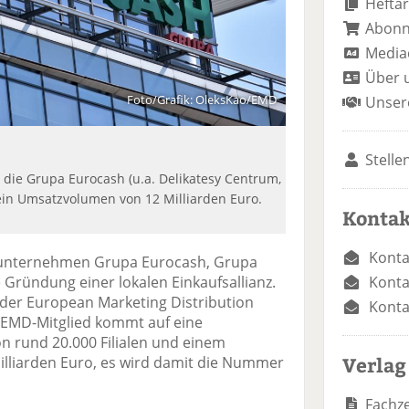
Heftar
Abon
Media
Über 
Foto/Grafik: OleksKao/EMD
Unser
Stelle
 die Grupa Eurocash (u.a. Delikatesy Centrum,
ein Umsatzvolumen von 12 Milliarden Euro.
Kontak
Konta
sunternehmen Grupa Eurocash, Grupa
Konta
Gründung einer lokalen Einkaufsallianz.
der European Marketing Distribution
Konta
e EMD-Mitglied kommt auf eine
 rund 20.000 Filialen und einem
Verlag
lliarden Euro, es wird damit die Nummer
Fachze