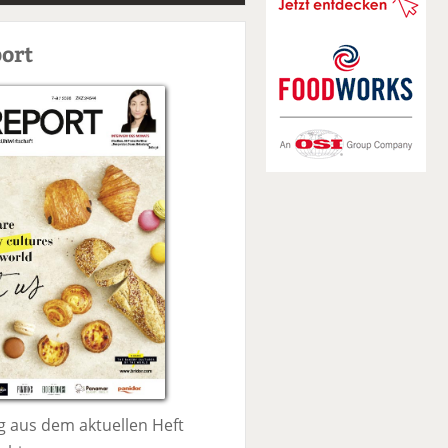
S
u
ort
c
h
e
 aus dem aktuellen Heft