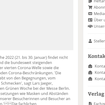
Heftar
Abon
Media
Über 
Unser
Stelle
Kontak
 2022 (21. bis 30. Januar) findet nicht
ind die bundesweit steigenden
Konta
er vierten Corona-Welle sowie die
Konta
nden Corona-Beschränkungen. 'Die
lebt von den Begegnungen, vom
Konta
Schmecken', sagt Lars Jaeger,
alen Grünen Woche bei der Messe Berlin.
Verlag
ssetzungen wie Masken und Abständen
 unserer Besucherinnen und Besucher an
Fachze
len.' Die fachlichen