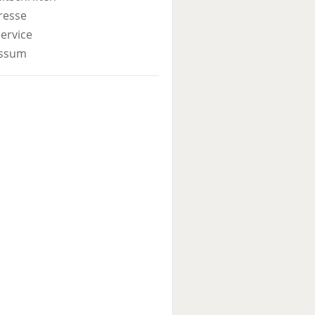
resse
ervice
ssum