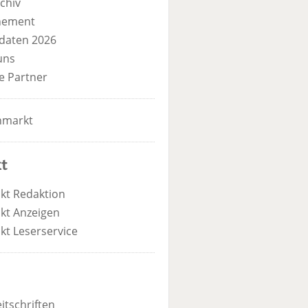
chiv
nement
daten 2026
uns
e Partner
nmarkt
t
kt Redaktion
kt Anzeigen
kt Leserservice
itschriften