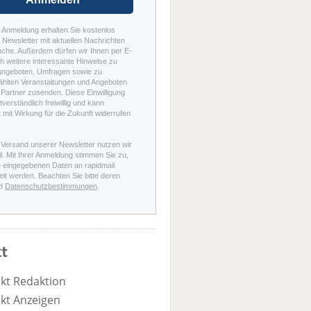
r Anmeldung erhalten Sie kostenlos
Newsletter mit aktuellen Nachrichten
nche. Außerdem dürfen wir Ihnen per E-
h weitere interessante Hinweise zu
angeboten, Umfragen sowie zu
hlten Veranstaltungen und Angeboten
Partner zusenden. Diese Einwilligung
stverständlich freiwillig und kann
t mit Wirkung für die Zukunft widerrufen
 Versand unserer Newsletter nutzen wir
l. Mit Ihrer Anmeldung stimmen Sie zu,
e eingegebenen Daten an rapidmail
elt werden. Beachten Sie bitte deren
d
Datenschutzbestimmungen
.
t
kt Redaktion
kt Anzeigen