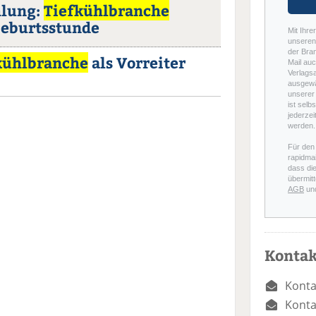
hlung:
Tiefkühlbranche
Geburtsstunde
Mit Ihre
unseren 
der Bra
kühlbranche
als Vorreiter
Mail auc
Verlags
ausgewä
unserer 
ist selb
jederzei
werden.
Für den
rapidmai
dass di
übermitt
AGB
un
Kontak
Konta
Konta