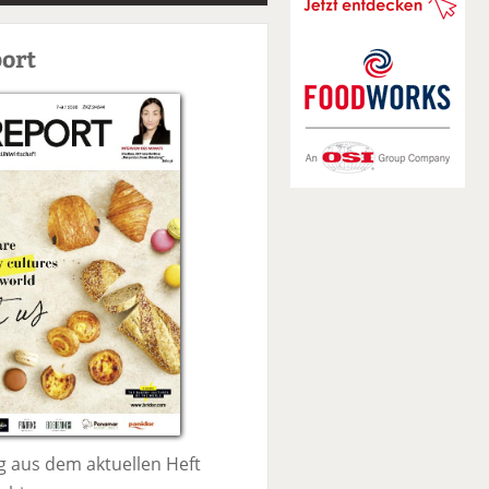
S
u
ort
c
h
e
 aus dem aktuellen Heft