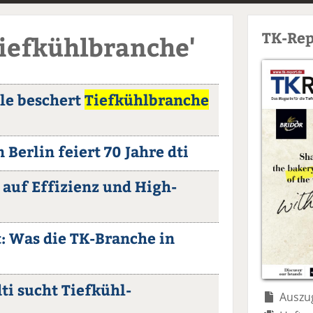
TK-Rep
Tiefkühlbranche'
le beschert
Tiefkühlbranche
Berlin feiert 70 Jahre dti
 auf Effizienz und High-
t: Was die TK-Branche in
ti sucht Tiefkühl-
Auszug