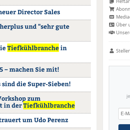
Heftar
Abon
neuer Director Sales
Media
Über 
herplus und "sehr gute
Unser
die
Tiefkühlbranche
in
Stelle
5 – machen Sie mit!
s sind die Super-Sieben!
j
 Workshop zum
t in der
Tiefkühlbranche
trauert um Udo Perenz