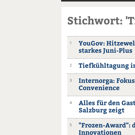
Stichwort: '
YouGov: Hitzewel
1
starkes Juni-Plus
Tiefkühltagung in 
2
Internorga: Fokus
3
Convenience
Alles für den Gas
4
Salzburg zeigt
"Frozen-Award": d
5
Innovationen