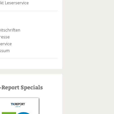
kt Leserservice
itschriften
resse
ervice
ssum
-Report Specials