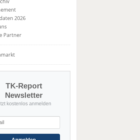
chiv
nement
daten 2026
uns
e Partner
nmarkt
TK-Report
Newsletter
etzt kostenlos anmelden
Anmelden