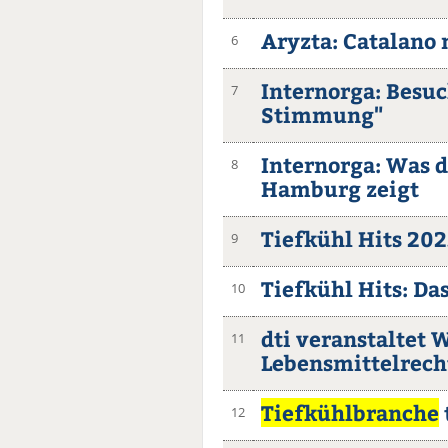
Aryzta: Catalano 
6
Internorga: Besuc
7
Stimmung"
Internorga: Was 
8
Hamburg zeigt
Tiefkühl Hits 202
9
Tiefkühl Hits: Da
10
dti veranstaltet
11
Lebensmittelrech
Tiefkühlbranche
12