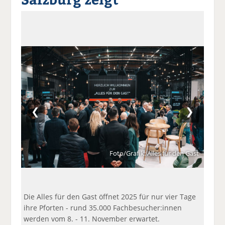
a
t
a
p
D
uf
wi
uf
er
ru
F
tt
Li
E
ck
ac
er
n
m
e
e
n
k
ai
n
b
e
l
o
di
v
o
n
er
k
te
se
te
il
n
❮
❯
il
e
d
e
n
e
n
n
Foto/Grafik: Alles für den Gast
Die Alles für den Gast öffnet 2025 für nur vier Tage
ihre Pforten - rund 35.000 Fachbesucher:innen
werden vom 8. - 11. November erwartet.