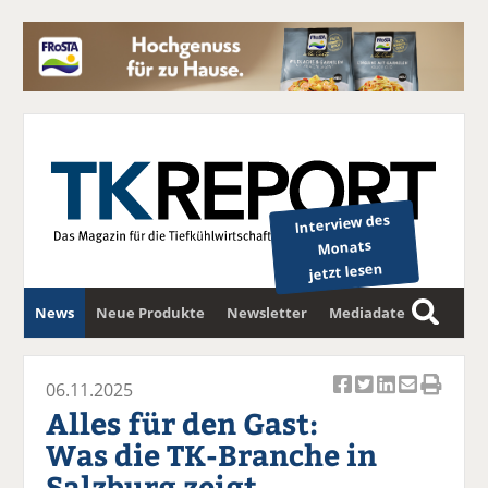
Interview des
Monats
jetzt lesen
News
Neue Produkte
Newsletter
Mediadaten
S
u
c
06.11.2025
Ar
Ar
Ar
Ar
Ar
h
Alles für den Gast:
ti
ti
ti
ti
ti
e
Was die TK-Branche in
k
k
k
k
k
Salzburg zeigt
el
el
el
el
el