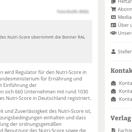
Heftar
Abon
Foto/Grafik: BMEL
Media
Über 
Unser
 des Nutri-Score übernimmt die Bonner RAL
Stelle
Kontak
 wird Regulator für den Nutri-Score in
Bundesministerium für Ernährung und
Konta
it Einführung der
Konta
n sich 660 Unternehmen mit rund 1030
 Nutri-Score in Deutschland registriert.
Konta
t und Zuverlässigkeit des Nutri-Score ist,
Verlag
tzungsbedingungen einhalten und dass
Prüfung der ordnungsgemäßen
Fachze
d Benutzung des Nutri-Score sowie die