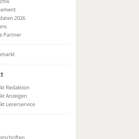
chiv
nement
daten 2026
uns
e Partner
nmarkt
t
kt Redaktion
kt Anzeigen
kt Leserservice
itschriften