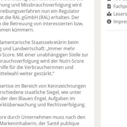
hung und Missbrauchsverfolgung wird
Fachp
reibungsverfahren nun ein Regulator
Lesers
t die RAL gGmbH (RAL) erhalten. Der
Impre
 die Betreuung von interessierten bzw.
nehmen kümmern.
rlamentarische Staatssekretärin beim
g und Landwirtschaft: „Immer mehr
-Score. Mit einer unabhängigen Stelle zur
auchsverfolgung wird der Nutri-Score
shilfe für die Verbraucherinnen und
telwahl weiter gestärkt.“
Expertise im Bereich von Kennzeichnungen
schiedene staatliche Siegel, wie unter
er den Blauen Engel, Aufgaben im
Marktüberwachung und Rechtsverfolgung.
core durch Unternehmen muss nach den
arkeninhaberin, der Santé publique