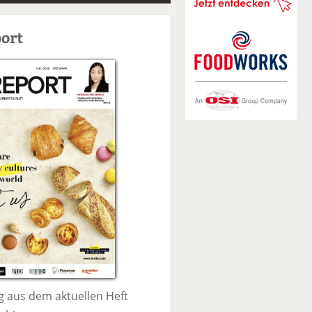
S
u
ort
c
h
e
 aus dem aktuellen Heft