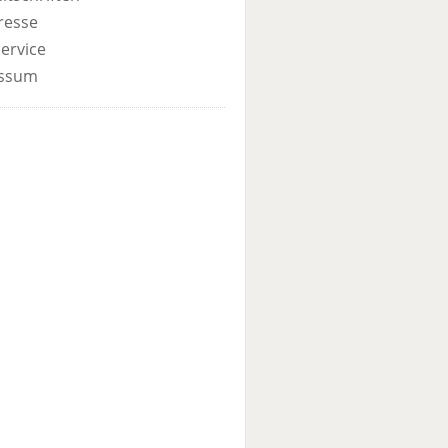
resse
ervice
ssum