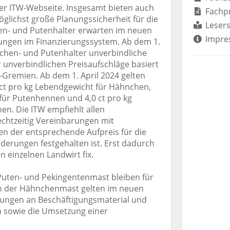
er ITW-Webseite. Insgesamt bieten auch
Fachp
glichst große Planungssicherheit für die
Lesers
hen- und Putenhalter erwarten im neuen
Impre
ngen im Finanzierungssystem. Ab dem 1.
nchen- und Putenhalter unverbindliche
 unverbindlichen Preisaufschläge basiert
-Gremien. Ab dem 1. April 2024 gelten
ct pro kg Lebendgewicht für Hähnchen,
 für Putenhennen und 4,0 ct pro kg
n. Die ITW empfiehlt allen
chtzeitig Vereinbarungen mit
en der entsprechende Aufpreis für die
erungen festgehalten ist. Erst dadurch
n einzelnen Landwirt fix.
 Puten- und Pekingentenmast bleiben für
In der Hähnchenmast gelten im neuen
ungen an Beschäftigungsmaterial und
 sowie die Umsetzung einer