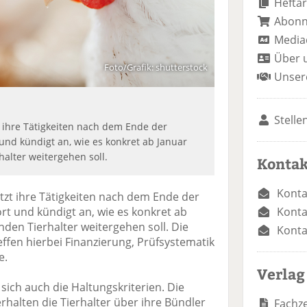
Heftar
Abon
Media
Über 
Foto/Grafik: shutterstock
Unser
Stelle
zt ihre Tätigkeiten nach dem Ende der
und kündigt an, wie es konkret ab Januar
alter weitergehen soll.
Kontak
Konta
setzt ihre Tätigkeiten nach dem Ende der
Konta
rt und kündigt an, wie es konkret ab
nden Tierhalter weitergehen soll. Die
Konta
ffen hierbei Finanzierung, Prüfsystematik
e.
Verlag
ich auch die Haltungskriterien. Die
rhalten die Tierhalter über ihre Bündler
Fachze