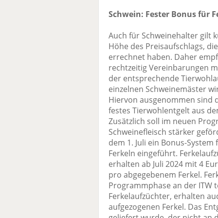
Schwein: Fester Bonus für Fe
Auch für Schweinehalter gilt 
Höhe des Preisaufschlags, die
errechnet haben. Daher empfi
rechtzeitig Vereinbarungen m
der entsprechende Tierwohlauf
einzelnen Schweinemäster wird
Hiervon ausgenommen sind die
festes Tierwohlentgelt aus d
Zusätzlich soll im neuen Pro
Schweinefleisch stärker gefö
dem 1. Juli ein Bonus-System
Ferkeln eingeführt. Ferkelaufz
erhalten ab Juli 2024 mit 4 Eu
pro abgegebenem Ferkel. Ferke
Programmphase an der ITW t
Ferkelaufzüchter, erhalten auc
aufgezogenen Ferkel. Das Entg
geliefert wurde, der nicht an d