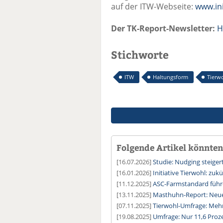
auf der ITW-Webseite:
www.ini
Der TK-Report-Newsletter:
H
Stichworte
ITW
Haltungsform
Tierw
Folgende Artikel könnten 
[16.07.2026]
Studie: Nudging steige
[16.01.2026]
Initiative Tierwohl: zu
[11.12.2025]
ASC-Farmstandard führe
[13.11.2025]
Masthuhn-Report: Neues
[07.11.2025]
Tierwohl-Umfrage: Mehr
[19.08.2025]
Umfrage: Nur 11,6 Proz