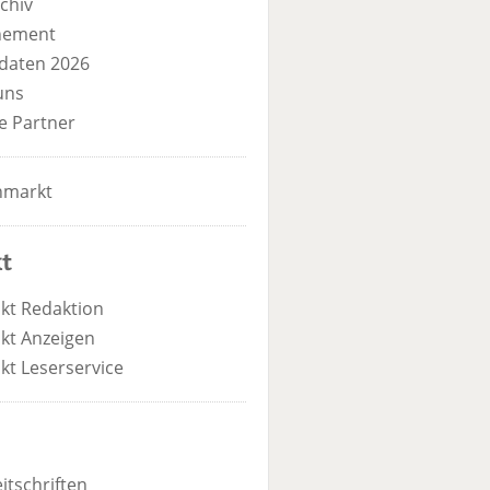
chiv
nement
daten 2026
uns
e Partner
nmarkt
t
kt Redaktion
kt Anzeigen
kt Leserservice
itschriften