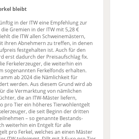
rkel bleibt
künftig in der ITW eine Empfehlung zur
 die Gremien in der ITW mit 5,28 €
ehlt die ITW allen Schweinemästern,
it ihren Abnehmern zu treffen, in denen
preis festgehalten ist. Auch für den
 erst dadurch der Preisaufschlag fix.
 Ferkelerzeuger, die weiterhin ein
em sogenannten Ferkelfonds erhalten.
gramm ab 2024 die Nämlichkeit für
rdert werden. Aus diesem Grund wird ab
 für die Vermarktung von nämlichen
üchter, die an ITW-Mäster liefern,
ro pro Tier ein höheres Tierwohlentgelt
lerzeuger, die seit Beginn der dritten
eilnehmen – so genannte Bestands-
h weiterhin ein Entgelt für alle
elt pro Ferkel, welches an einen Mäster
er ITW teilnimmt, fällt mit 3 Euro pro Tier