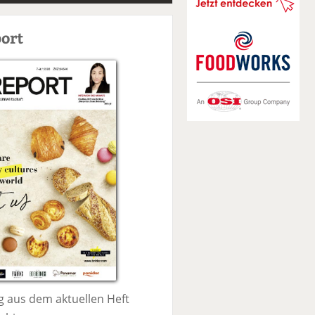
S
u
ort
c
h
e
 aus dem aktuellen Heft