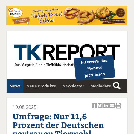
Interview des
Monats
jetzt lesen
News
Neue Produkte
Newsletter
Mediadaten
S
u
c
19.08.2025
Ar
Ar
Ar
Ar
Ar
h
Umfrage: Nur 11,6
ti
ti
ti
ti
ti
e
Prozent der Deutschen
k
k
k
k
k
vertrauen Tierwohl-
el
el
el
el
el