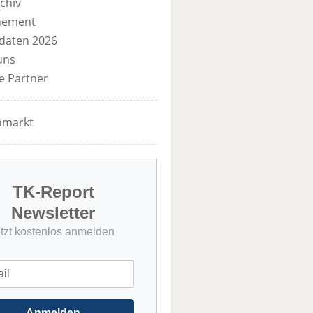
chiv
nement
daten 2026
uns
e Partner
nmarkt
TK-Report
Newsletter
etzt kostenlos anmelden
Anmelden