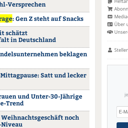
Heftar
hl-Versprechen
Abon
Media
rage
: Gen Z steht auf Snacks
Über 
it schätzt
Unser
alt in Deutschland
Stelle
andelsunternehmen beklagen
Mittagpause: Satt und lecker
Frauen und Unter-30-Jährige
j
ie-Trend
: Weihnachtsgeschäft noch
-Niveau