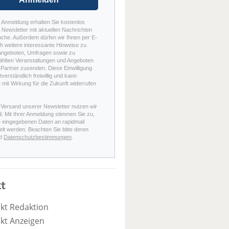
r Anmeldung erhalten Sie kostenlos
Newsletter mit aktuellen Nachrichten
nche. Außerdem dürfen wir Ihnen per E-
h weitere interessante Hinweise zu
angeboten, Umfragen sowie zu
hlten Veranstaltungen und Angeboten
Partner zusenden. Diese Einwilligung
stverständlich freiwillig und kann
t mit Wirkung für die Zukunft widerrufen
 Versand unserer Newsletter nutzen wir
l. Mit Ihrer Anmeldung stimmen Sie zu,
e eingegebenen Daten an rapidmail
elt werden. Beachten Sie bitte deren
d
Datenschutzbestimmungen
.
t
kt Redaktion
kt Anzeigen