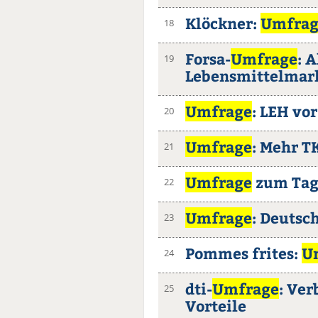
Klöckner:
Umfrag
18
Forsa-
Umfrage
: 
19
Lebensmittelmar
Umfrage
: LEH vo
20
Umfrage
: Mehr 
21
Umfrage
zum Tag 
22
Umfrage
: Deutsc
23
Pommes frites:
U
24
dti-
Umfrage
: Ve
25
Vorteile