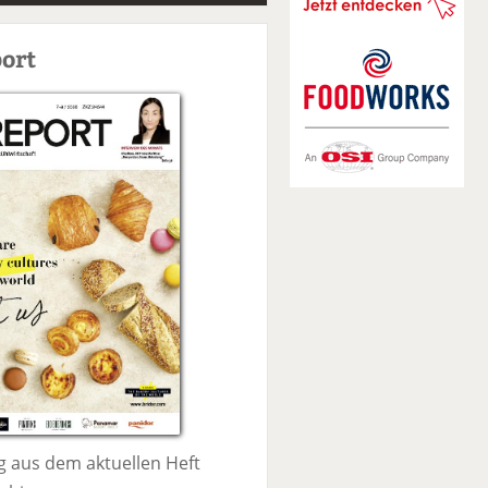
S
u
ort
c
h
e
 aus dem aktuellen Heft