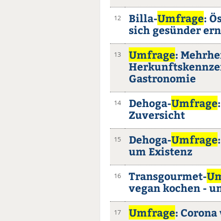
Billa-
Umfrage
: Ö
12
sich gesünder er
Umfrage
: Mehrhe
13
Herkunftskennzei
Gastronomie
Dehoga-
Umfrage
14
Zuversicht
Dehoga-
Umfrage
15
um Existenz
Transgourmet-
Um
16
vegan kochen - u
Umfrage
: Corona
17