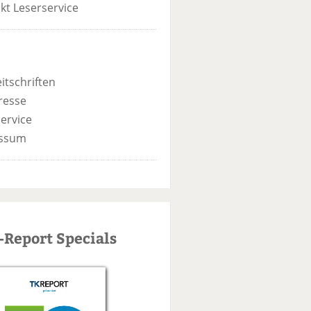
kt Leserservice
itschriften
resse
ervice
ssum
-Report Specials