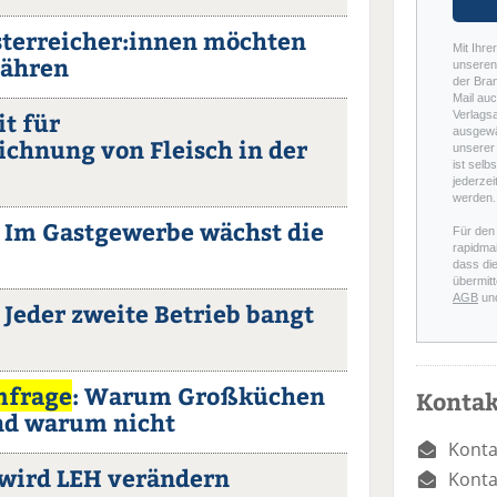
sterreicher:innen möchten
Mit Ihre
nähren
unseren 
der Bra
Mail auc
it für
Verlags
ausgewä
chnung von Fleisch in der
unserer 
ist selb
jederzei
werden.
: Im Gastgewerbe wächst die
Für den
rapidmai
dass di
übermitt
AGB
un
: Jeder zweite Betrieb bangt
frage
: Warum Großküchen
Kontak
nd warum nicht
Konta
 wird LEH verändern
Konta