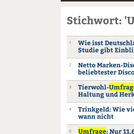
Stichwort: '
Wie isst Deutschl
1
Studie gibt Einbl
Netto Marken-Dis
2
beliebtester Disc
Tierwohl-
Umfrag
3
Haltung und Her
Trinkgeld: Wie vi
4
wann nicht
Umfrage
: Nur 11
5