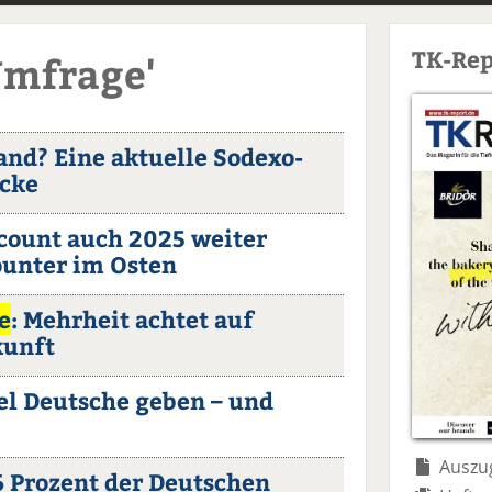
TK-Rep
Umfrage'
and? Eine aktuelle Sodexo-
icke
count auch 2025 weiter
ounter im Osten
e
: Mehrheit achtet auf
kunft
el Deutsche geben – und
Auszug
,6 Prozent der Deutschen