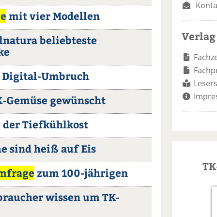
Konta
e
mit vier Modellen
Verlag
Alnatura beliebteste
ke
Fachze
Fachp
r Digital-Umbruch
Lesers
Impre
TK-Gemüse gewünscht
der Tiefkühlkost
he sind heiß auf Eis
TK
mfrage
zum 100-jährigen
rbraucher wissen um TK-