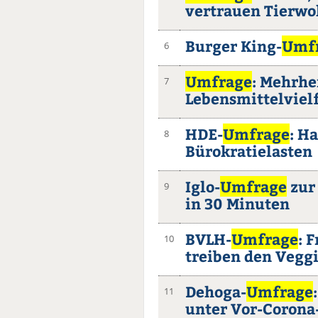
vertrauen Tierwo
Burger King-
Umf
6
Umfrage
: Mehrhe
7
Lebensmittelvielf
HDE-
Umfrage
: H
8
Bürokratielasten
Iglo-
Umfrage
zur 
9
in 30 Minuten
BVLH-
Umfrage
: 
10
treiben den Vegg
Dehoga-
Umfrage
11
unter Vor-Corona