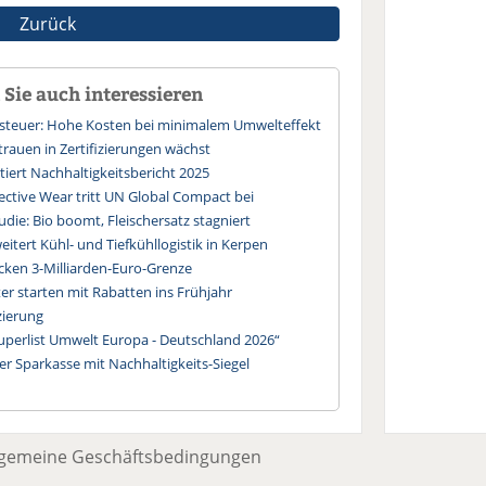
Zurück
Sie auch interessieren
ssteuer: Hohe Kosten bei minimalem Umwelteffekt
trauen in Zertifizierungen wächst
iert Nachhaltigkeitsbericht 2025
ective Wear tritt UN Global Compact bei
die: Bio boomt, Fleischersatz stagniert
itert Kühl- und Tiefkühllogistik in Kerpen
cken 3-Milliarden-Euro-Grenze
ter starten mit Rabatten ins Frühjahr
zierung
Superlist Umwelt Europa - Deutschland 2026“
ler Sparkasse mit Nachhaltigkeits-Siegel
lgemeine Geschäftsbedingungen