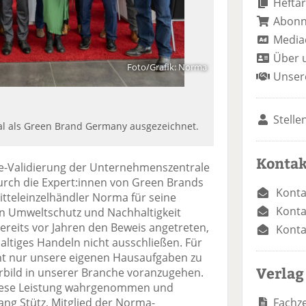
Heftar
Abon
Media
Über 
Foto/Grafik: Norma
Unser
Stelle
 als Green Brand Germany ausgezeichnet.
Kontak
 Re-Validierung der Unternehmenszentrale
durch die Expert:innen von Green Brands
Konta
teleinzelhändler Norma für seine
Konta
hen Umweltschutz und Nachhaltigkeit
bereits vor Jahren den Beweis angetreten,
Konta
altiges Handeln nicht ausschließen. Für
ht nur unsere eigenen Hausaufgaben zu
Verlag
rbild in unserer Branche voranzugehen.
 diese Leistung wahrgenommen und
Fachze
ang Stütz, Mitglied der Norma-