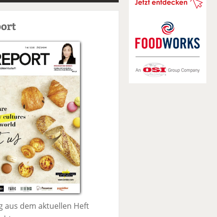
S
u
ort
c
h
e
 aus dem aktuellen Heft