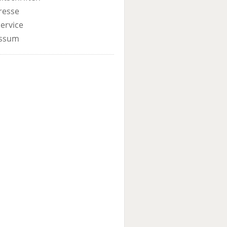
resse
ervice
ssum