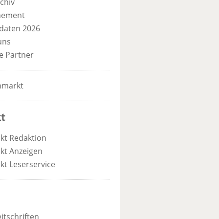
chiv
nement
daten 2026
uns
e Partner
nmarkt
t
kt Redaktion
kt Anzeigen
kt Leserservice
itschriften