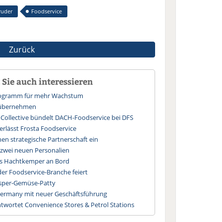
ruder
Foodservice
Zurück
Sie auch interessieren
Programm für mehr Wachstum
 übernehmen
 Collective bündelt DACH-Foodservice bei DFS
erlässt Frosta Foodservice
en strategische Partnerschaft ein
 zwei neuen Personalien
ars Hachtkemper an Bord
der Foodservice-Branche feiert
usper-Gemüse-Patty
ermany mit neuer Geschäftsführung
wortet Convenience Stores & Petrol Stations