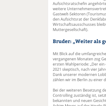
Aufsichtsratschefin angehört
weitere Unternehmensvertrete
Gastwelt-Sektoren (Tourismus, 
den Aufsichtsrat der Denkfabr
Wirtschaftsausschusses bleibt
Muttergesellschaft).
Bruder: „Weiter als 
Mit Blick auf die umfangreiche
vergangenen Monaten zog Gerh
ersten Wahlperiode: „Der ein
2021 skeptisch, nach vier Jahr
Dank unserer modernen Lobb
zählen wir im Berlin zu einer
Bei der weiteren Besetzung de
Controlling zuständig ist, set
bekannten und neuen Gesicht
Achim Meyer auf der Heyde (