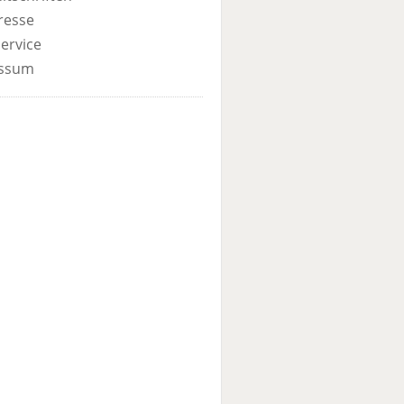
resse
ervice
ssum