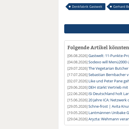
Denkfabrik Gastwelt
Gerhard B
Folgende Artikel könnten 
[06.08.2026]
Gastwelt: 11-Punkte-
[04.08.2026]
Sodexo will Menü2000
[29.07.2026]
The Vegetarian Butcher
[17.07.2026]
Sebastian Bernbacher v
[02.07.2026]
Like und Peter Pane geh
[29.06.2026]
DEH stärkt Vertrieb mit
[22.06.2026]
iSi Deutschland holt L
[15.06.2026]
20 Jahre ICA: Netzwerk 
[29.05.2026]
Schne-frost | Avita Kn
[19.05.2026]
Lantmännen Unibake G
[29.04.2026]
Aryzta: Wehmann verant