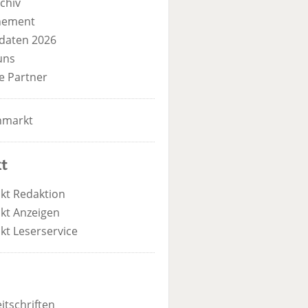
chiv
nement
daten 2026
uns
e Partner
nmarkt
t
kt Redaktion
kt Anzeigen
kt Leserservice
itschriften