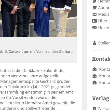
Heftar
Abon
Media
Über 
Unser
Foto/Grafik: DZG
Stelle
abrik Gastwelt um die Vorsitzenden Gerhard
Kontak
Konta
hat sich die Denkfabrik Zukunft der
Konta
nden vier Amtsjahre aufgestellt:
o-Managementexperte Gerhard Bruder,
Konta
den Thinktank im Jahr 2021 gegründet
erversammlung einstimmig in seinem Amt
Verlag
gten Co-Vorsitzenden wurde die
 Hotelierin Homeira Amiri gewählt, die
ünderin und stellvertretende
Fachze