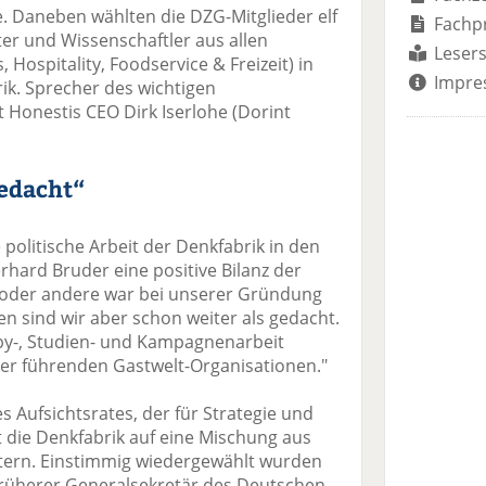
e. Daneben wählten die DZG-Mitglieder elf
Fachp
r und Wissenschaftler aus allen
Lesers
Hospitality, Foodservice & Freizeit) in
Impre
ik. Sprecher des wichtigen
 Honestis CEO Dirk Iserlohe (Dorint
gedacht“
 politische Arbeit der Denkfabrik in den
ard Bruder eine positive Bilanz der
 oder andere war bei unserer Gründung
en sind wir aber schon weiter als gedacht.
y-, Studien- und Kampagnenarbeit
 der führenden Gastwelt-Organisationen."
s Aufsichtsrates, der für Strategie und
zt die Denkfabrik auf eine Mischung aus
ern. Einstimmig wiedergewählt wurden
früherer Generalsekretär des Deutschen