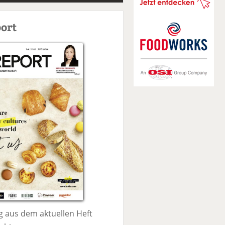
S
u
ort
c
h
e
 aus dem aktuellen Heft