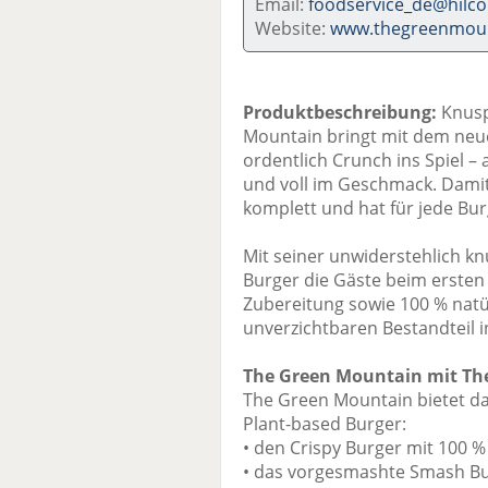
Email:
foodservice_de@hilc
Website:
www.thegreenmoun
Produktbeschreibung:
Knuspr
Mountain bringt mit dem neue
ordentlich Crunch ins Spiel –
und voll im Geschmack. Damit
komplett und hat für jede Bu
Mit seiner unwiderstehlich kn
Burger die Gäste beim ersten 
Zubereitung sowie 100 % natu
unverzichtbaren Bestandteil 
The Green Mountain mit The
The Green Mountain bietet da
Plant-based Burger:
• den Crispy Burger mit 100 %
• das vorgesmashte Smash Bu