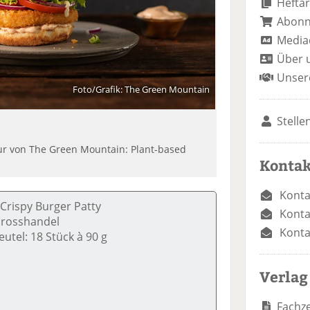
Heftar
Abon
Media
Über 
Unser
Foto/Grafik: The Green Mountain
Stelle
our von The Green Mountain: Plant-based
Kontak
Konta
Crispy Burger Patty
Konta
Grosshandel
Konta
utel: 18 Stück à 90 g
Verlag
Fachze