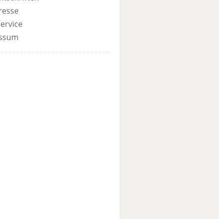
resse
ervice
ssum