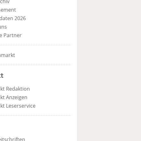
chiv
nement
daten 2026
uns
e Partner
nmarkt
t
kt Redaktion
kt Anzeigen
kt Leserservice
itschriften