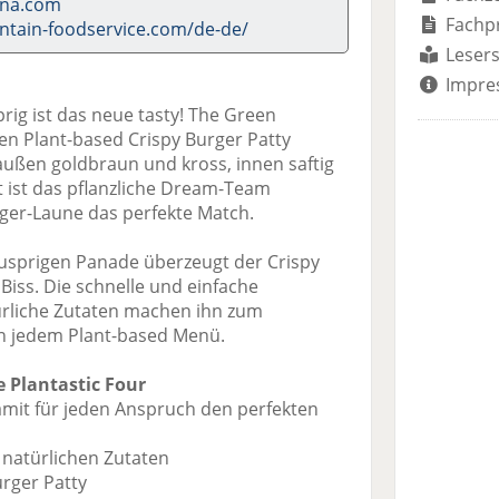
ona.com
Fachp
tain-foodservice.com/de-de/
Lesers
Impre
ig ist das neue tasty! The Green
n Plant-based Crispy Burger Patty
 außen goldbraun und kross, innen saftig
 ist das pflanzliche Dream-Team
rger-Laune das perfekte Match.
usprigen Panade überzeugt der Crispy
Biss. Die schnelle und einfache
̈rliche Zutaten machen ihn zum
in jedem Plant-based Menü.
 Plantastic Four
mit für jeden Anspruch den perfekten
 natürlichen Zutaten
rger Patty