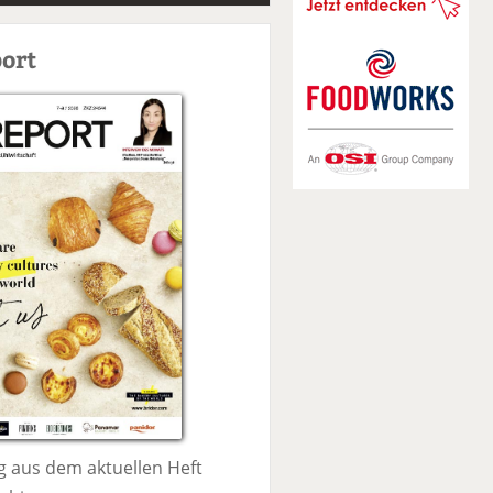
S
u
ort
c
h
e
 aus dem aktuellen Heft