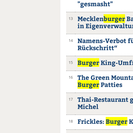
"gesmasht"
Mecklen
burger
Ba
13
in Eigenverwaltu
Namens-Verbot fü
14
Rückschritt“
Burger
King-Umfra
15
The Green Mounta
16
Burger
Patties
Thai-Restaurant
17
Michel
Frickles:
Burger
K
18