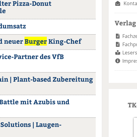
lter Pizza-Donut
Konta
le
Verlag
rdumsatz
Fachze
d neuer
Burger
King-Chef
Fachp
Lesers
ice-Partner des VfB
Impre
in | Plant-based Zubereitung
Battle mit Azubis und
TK
Solutions | Laugen-