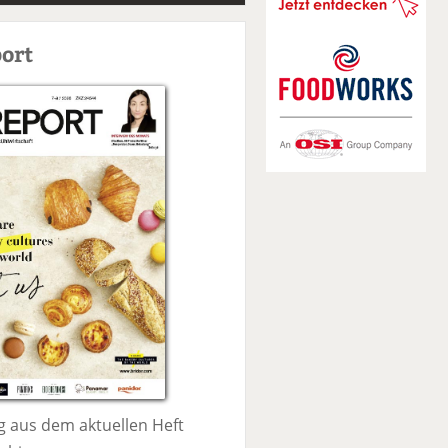
S
u
ort
c
h
e
 aus dem aktuellen Heft