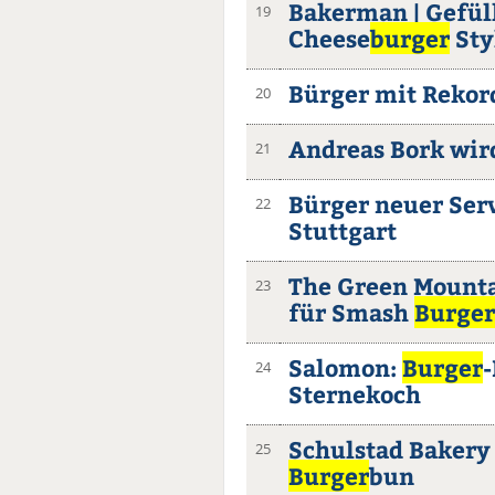
Bakerman | Gefül
19
Cheese
burger
Sty
Bürger mit Reko
20
Andreas Bork wir
21
Bürger neuer Serv
22
Stuttgart
The Green Mounta
23
für Smash
Burger
Salomon:
Burger
-
24
Sternekoch
Schulstad Bakery 
25
Burger
bun