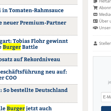
Heftar
Abon
ini in Tomaten-Rahmsauce
Media
Über 
e neuer Premium-Partner
Unser
gart: Tobias Flohr gewinnt
Stelle
e
Burger
Battle
Absatz auf Rekordniveau
Geschäftsführung neu auf:
er COO
j
: So bestellte Deutschland
lle
Burger
jetzt auch