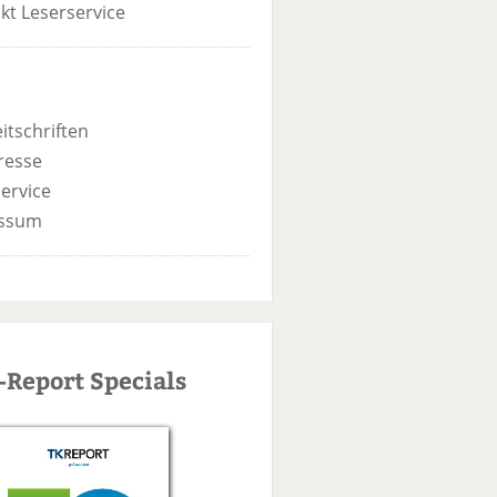
kt Leserservice
itschriften
resse
ervice
ssum
-Report Specials