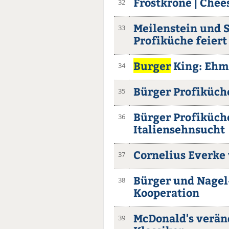
Frostkrone | Chee
32
Meilenstein und 
33
Profiküche feiert
Burger
King: Ehme
34
Bürger Profiküche
35
Bürger Profiküch
36
Italiensehnsucht
Cornelius Everke 
37
Bürger und Nagel
38
Kooperation
McDonald's verän
39