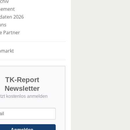
chiv
nement
daten 2026
uns
e Partner
nmarkt
TK-Report
Newsletter
etzt kostenlos anmelden
Anmelden