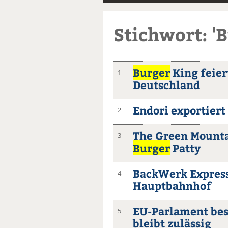
Stichwort: '
Burger
King feier
1
Deutschland
Endori exportiert
2
The Green Mountai
3
Burger
Patty
BackWerk Express
4
Hauptbahnhof
EU-Parlament best
5
bleibt zulässig