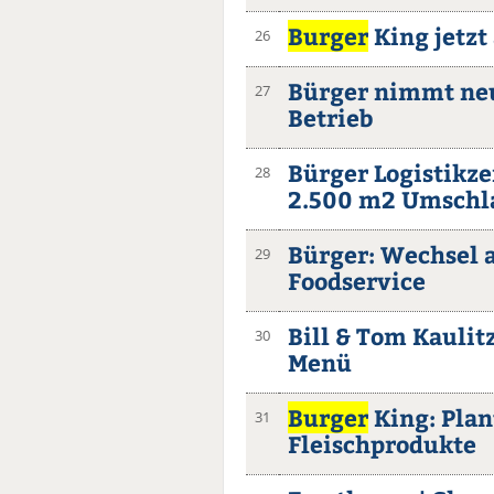
Burger
King jetzt
26
Bürger nimmt neu
27
Betrieb
Bürger Logistikz
28
2.500 m2 Umschl
Bürger: Wechsel a
29
Foodservice
Bill & Tom Kauli
30
Menü
Burger
King: Plan
31
Fleischprodukte