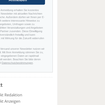
r Anmeldung erhalten Sie kostenlos
Newsletter mit aktuellen Nachrichten
nche. Außerdem dürfen wir Ihnen per E-
h weitere interessante Hinweise zu
angeboten, Umfragen sowie zu
hlten Veranstaltungen und Angeboten
Partner zusenden. Diese Einwilligung
stverständlich freiwillig und kann
t mit Wirkung für die Zukunft widerrufen
 Versand unserer Newsletter nutzen wir
l. Mit Ihrer Anmeldung stimmen Sie zu,
e eingegebenen Daten an rapidmail
elt werden. Beachten Sie bitte deren
d
Datenschutzbestimmungen
.
t
kt Redaktion
kt Anzeigen