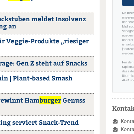
Mit Ihre
ckstuben meldet Insolvenz
unseren 
der Bra
ng an
Mail auc
Verlags
ausgewä
r Veggie-Produkte „riesiger
unserer 
ist selb
jederzei
werden.
ge: Gen Z steht auf Snacks
Für den
rapidmai
dass di
in | Plant-based Smash
übermitt
AGB
un
 gewinnt Ham
burger
Genuss
Kontak
Konta
ing serviert Snack-Trend
Konta