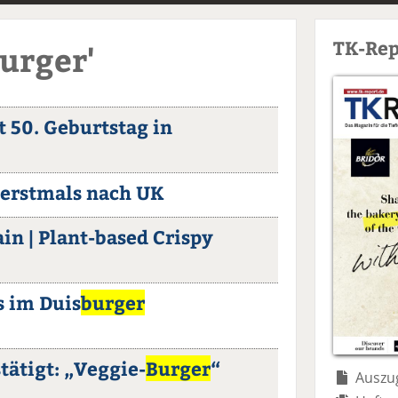
TK-Rep
Burger'
t 50. Geburtstag in
 erstmals nach UK
n | Plant-based Crispy
 im Duis
burger
ätigt: „Veggie-
Burger
“
Auszug