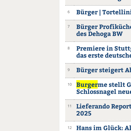
Bürger | Tortell
6
Bürger Profiküch
7
des Dehoga BW
Premiere in Stutt
8
das erste deutsch
Bürger steigert 
9
Burger
me stellt 
10
Schlossnagel neu
Lieferando Report
11
2025
Hans im Glück: A
12