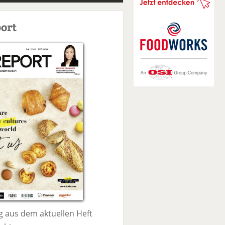
S
u
ort
c
h
e
 aus dem aktuellen Heft