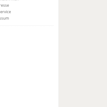
resse
ervice
ssum