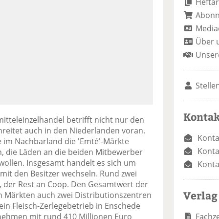
Heftar
Abon
Media
Über 
Unser
Stelle
Kontak
tteleinzelhandel betrifft nicht nur den
reitet auch in den Niederlanden voran.
Konta
ie im Nachbarland die 'Emté'-Märkte
Konta
n, die Läden an die beiden Mitbewerber
ollen. Insgesamt handelt es sich um
Konta
mit den Besitzer wechseln. Rund zwei
n, der Rest an Coop. Den Gesamtwert der
Verlag
n Märkten auch zwei Distributionszentren
 ein Fleisch-Zerlegebetrieb in Enschede
Fachze
nehmen mit rund 410 Millionen Euro