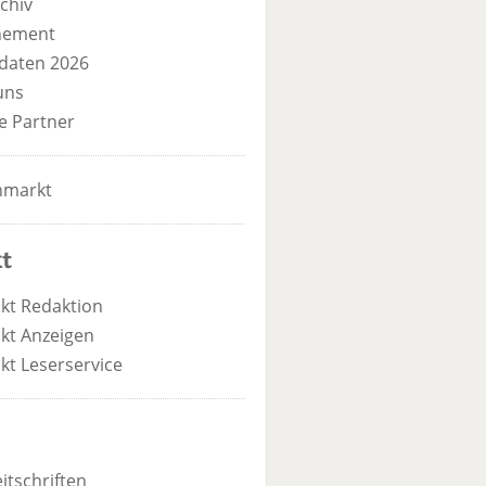
chiv
nement
daten 2026
uns
e Partner
nmarkt
t
kt Redaktion
kt Anzeigen
kt Leserservice
itschriften