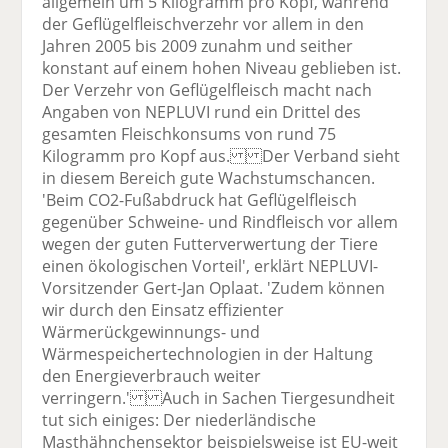
allgemein um 5 Kilogramm pro Kopf, während
der Geflügelfleischverzehr vor allem in den
Jahren 2005 bis 2009 zunahm und seither
konstant auf einem hohen Niveau geblieben ist.
Der Verzehr von Geflügelfleisch macht nach
Angaben von NEPLUVI rund ein Drittel des
gesamten Fleischkonsums von rund 75
Kilogramm pro Kopf aus. Der Verband sieht
in diesem Bereich gute Wachstumschancen.
'Beim CO2-Fußabdruck hat Geflügelfleisch
gegenüber Schweine- und Rindfleisch vor allem
wegen der guten Futterverwertung der Tiere
einen ökologischen Vorteil', erklärt NEPLUVI-
Vorsitzender Gert-Jan Oplaat. 'Zudem können
wir durch den Einsatz effizienter
Wärmerückgewinnungs- und
Wärmespeichertechnologien in der Haltung
den Energieverbrauch weiter
verringern.' Auch in Sachen Tiergesundheit
tut sich einiges: Der niederländische
Masthähnchensektor beispielsweise ist EU-weit