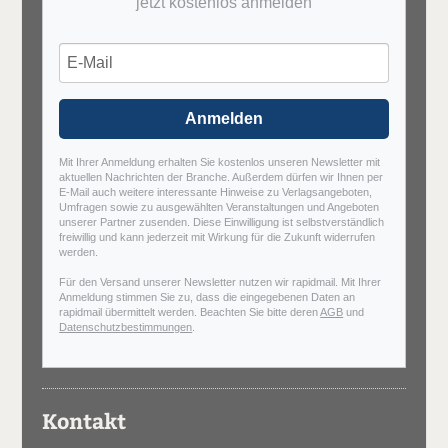
jetzt kostenlos anmelden
Anmelden
Mit Ihrer Anmeldung erhalten Sie kostenlos unseren Newsletter mit
aktuellen Nachrichten der Branche. Außerdem dürfen wir Ihnen per
E-Mail auch weitere interessante Hinweise zu Verlagsangeboten,
Umfragen sowie zu ausgewählten Veranstaltungen und Angeboten
unserer Partner zusenden. Diese Einwilligung ist selbstverständlich
freiwillig und kann jederzeit mit Wirkung für die Zukunft widerrufen
werden.
Für den Versand unserer Newsletter nutzen wir rapidmail. Mit Ihrer
Anmeldung stimmen Sie zu, dass die eingegebenen Daten an
rapidmail übermittelt werden. Beachten Sie bitte deren
AGB
und
Datenschutzbestimmungen
.
Kontakt