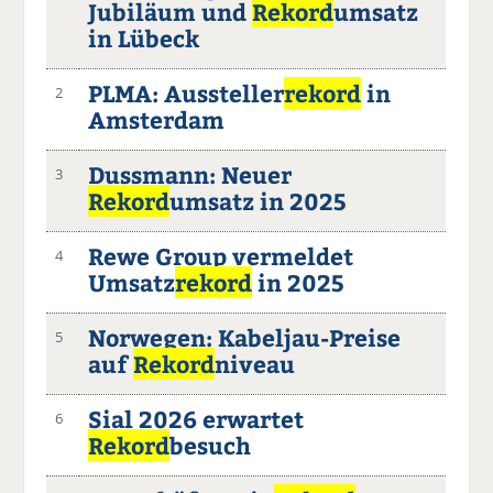
Jubiläum und
Rekord
umsatz
in Lübeck
PLMA: Aussteller
rekord
in
2
Amsterdam
Dussmann: Neuer
3
Rekord
umsatz in 2025
Rewe Group vermeldet
4
Umsatz
rekord
in 2025
Norwegen: Kabeljau-Preise
5
auf
Rekord
niveau
Sial 2026 erwartet
6
Rekord
besuch