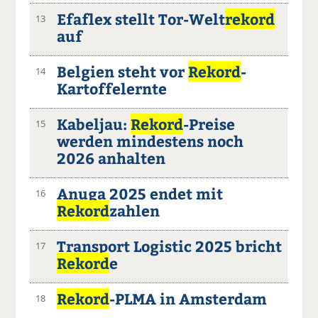
Efaflex stellt Tor-Welt
rekord
13
auf
Belgien steht vor
Rekord
-
14
Kartoffelernte
Kabeljau:
Rekord
-Preise
15
werden mindestens noch
2026 anhalten
Anuga 2025 endet mit
16
Rekord
zahlen
Transport Logistic 2025 bricht
17
Rekord
e
Rekord
-PLMA in Amsterdam
18