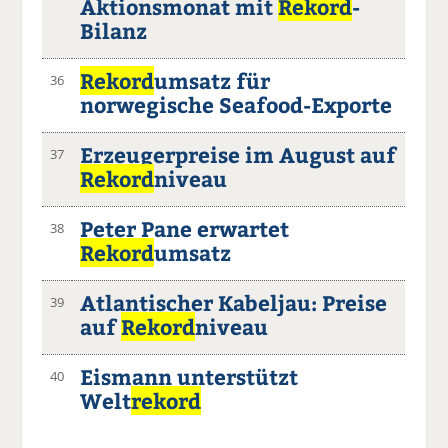
Aktionsmonat mit
Rekord
-
Bilanz
Rekord
umsatz für
36
norwegische Seafood-Exporte
Erzeugerpreise im August auf
37
Rekord
niveau
Peter Pane erwartet
38
Rekord
umsatz
Atlantischer Kabeljau: Preise
39
auf
Rekord
niveau
Eismann unterstützt
40
Welt
rekord