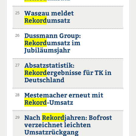
Wasgau meldet
25
Rekord
umsatz
Dussmann Group:
26
Rekord
umsatz im
Jubiläumsjahr
Absatzstatistik:
27
Rekord
ergebnisse für TK in
Deutschland
Mestemacher erneut mit
28
Rekord
-Umsatz
Nach
Rekord
jahren: Bofrost
29
verzeichnet leichten
Umsatzrückgang