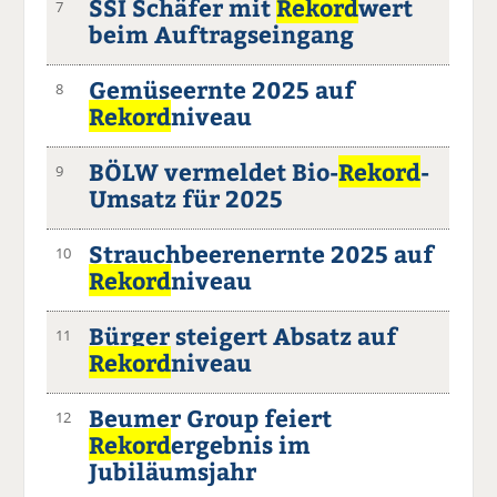
SSI Schäfer mit
Rekord
wert
7
beim Auftragseingang
Gemüseernte 2025 auf
8
Rekord
niveau
BÖLW vermeldet Bio-
Rekord
-
9
Umsatz für 2025
Strauchbeerenernte 2025 auf
10
Rekord
niveau
Bürger steigert Absatz auf
11
Rekord
niveau
Beumer Group feiert
12
Rekord
ergebnis im
Jubiläumsjahr