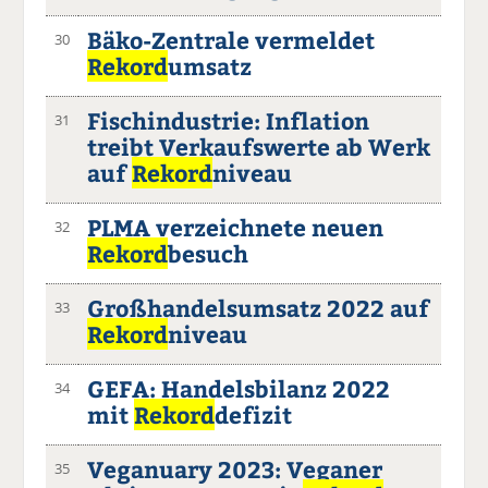
Bäko-Zentrale vermeldet
30
Rekord
umsatz
Fischindustrie: Inflation
31
treibt Verkaufswerte ab Werk
auf
Rekord
niveau
PLMA verzeichnete neuen
32
Rekord
besuch
Großhandelsumsatz 2022 auf
33
Rekord
niveau
GEFA: Handelsbilanz 2022
34
mit
Rekord
defizit
Veganuary 2023: Veganer
35