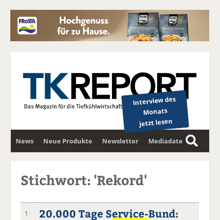
Interview des
Monats
jetzt lesen
News
Neue Produkte
Newsletter
Mediadaten
S
u
c
Stichwort: 'Rekord'
h
e
20.000 Tage Service-Bund:
1