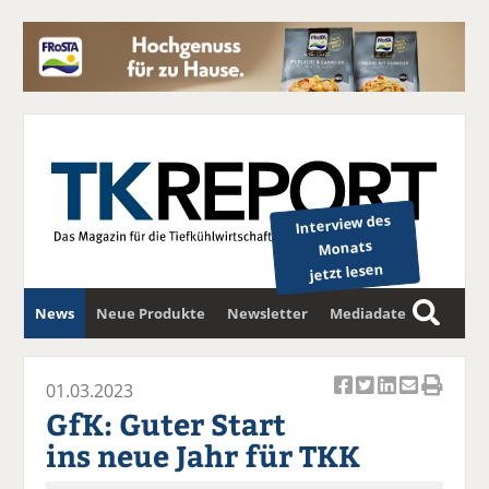
Interview des
Monats
jetzt lesen
News
Neue Produkte
Newsletter
Mediadaten
S
u
c
01.03.2023
Ar
Ar
Ar
Ar
Ar
h
GfK: Guter Start
ti
ti
ti
ti
ti
e
ins neue Jahr für TKK
k
k
k
k
k
el
el
el
el
el