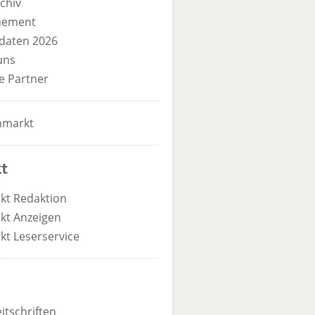
chiv
nement
daten 2026
uns
e Partner
nmarkt
t
kt Redaktion
kt Anzeigen
kt Leserservice
itschriften