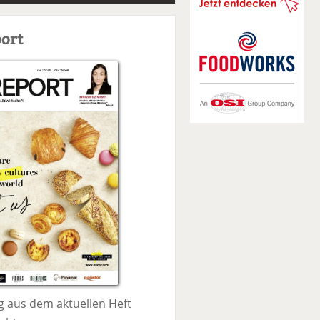
S
u
ort
c
h
e
 aus dem aktuellen Heft