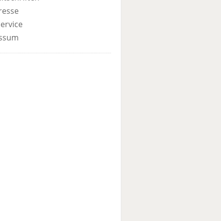
resse
ervice
ssum