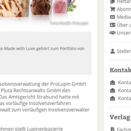
Heftar
Abon
Media
Foto/Grafik: ProLupin
Über 
Unser
e Made with Luve gehört zum Portfolio von
Stelle
Kontak
Konta
nsolvenzverwaltung der ProLupin GmbH
Konta
r Pluta Rechtsanwalts GmbH den
Das Amtsgericht Stralsund hatte mit
Konta
as vorläufige Insolvenzverfahren
walt zum vorläufigen Insolvenzverwalter
Verlag
hmen stellt Lupinenbasierte
Fachze