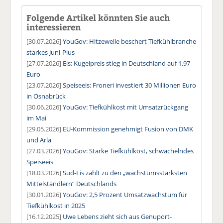
Folgende Artikel könnten Sie auch
interessieren
[30.07.2026]
YouGov: Hitzewelle beschert Tiefkühlbranche
starkes Juni-Plus
[27.07.2026]
Eis: Kugelpreis stieg in Deutschland auf 1,97
Euro
[23.07.2026]
Speiseeis: Froneri investiert 30 Millionen Euro
in Osnabrück
[30.06.2026]
YouGov: Tiefkühlkost mit Umsatzrückgang
im Mai
[29.05.2026]
EU-Kommission genehmigt Fusion von DMK
und Arla
[27.03.2026]
YouGov: Starke Tiefkühlkost, schwächelndes
Speiseeis
[18.03.2026]
Süd-Eis zählt zu den „wachstumsstärksten
Mittelständlern“ Deutschlands
[30.01.2026]
YouGov: 2,5 Prozent Umsatzwachstum für
Tiefkühlkost in 2025
[16.12.2025]
Uwe Lebens zieht sich aus Genuport-