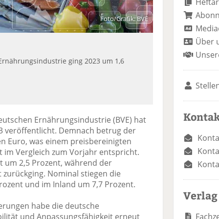
Heftar
Abon
Foto/Grafik: BVE
Media
Über 
Unser
Ernährungsindustrie ging 2023 um 1,6
Stelle
Kontak
eutschen Ernährungsindustrie (BVE) hat
023 veröffentlicht. Demnach betrug der
Konta
n Euro, was einem preisbereinigten
Konta
 im Vergleich zum Vorjahr entspricht.
gt um 2,5 Prozent, während der
Konta
 zurückging. Nominal stiegen die
ozent und im Inland um 7,7 Prozent.
Verlag
derungen habe die deutsche
Fachze
ilität und Anpassungsfähigkeit erneut