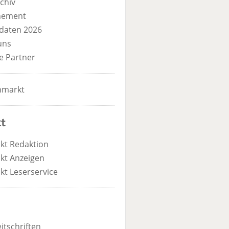
chiv
nement
daten 2026
uns
e Partner
nmarkt
t
kt Redaktion
kt Anzeigen
kt Leserservice
itschriften