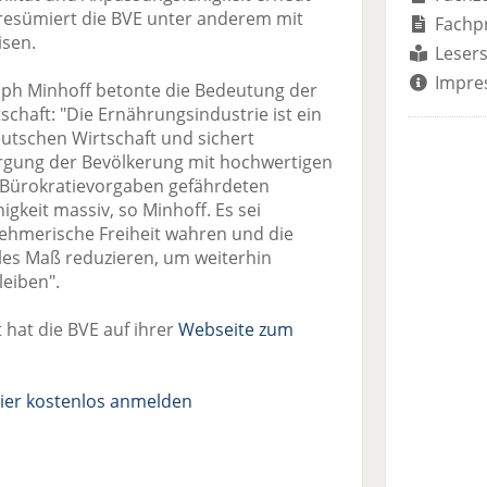
 resümiert die BVE unter anderem mit
Fachp
isen.
Lesers
Impre
oph Minhoff betonte die Bedeutung der
schaft: "Die Ernährungsindustrie ist ein
eutschen Wirtschaft und sichert
orgung der Bevölkerung mit hochwertigen
Bürokratievorgaben gefährdeten
gkeit massiv, so Minhoff. Es sei
nehmerische Freiheit wahren und die
lles Maß reduzieren, um weiterhin
leiben".
 hat die BVE auf ihrer
Webseite zum
ier kostenlos anmelden