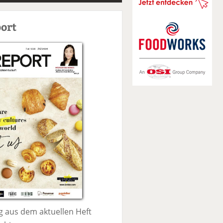
S
u
ort
c
h
e
 aus dem aktuellen Heft