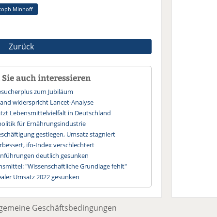
toph Minhoff
Zurück
Sie auch interessieren
esucherplus zum Jubiläum
and widerspricht Lancet-Analyse
zt Lebensmittelvielfalt in Deutschland
olitik für Ernährungsindustrie
schäftigung gestiegen, Umsatz stagniert
rbessert, ifo-Index verschlechtert
einführungen deutlich gesunken
mittel: "Wissenschaftliche Grundlage fehlt"
ealer Umsatz 2022 gesunken
lgemeine Geschäftsbedingungen