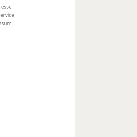
resse
ervice
ssum