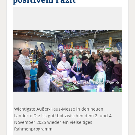
a
t
a
p
D
uf
wi
uf
er
ru
F
tt
Li
E
ck
ac
er
n
m
e
e
n
k
ai
n
b
e
l
o
di
v
o
n
er
k
te
se
te
il
n
il
e
d
e
n
e
n
n
Foto/Grafik: Niclas Schmidt
Wichtigste Außer-Haus-Messe in den neuen
Ländern: Die Iss gut! bot zwischen dem 2. und 4.
November 2025 wieder ein vielseitiges
Rahmenprogramm.