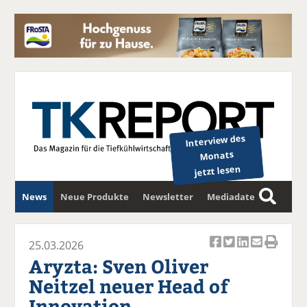
Interview des
Monats
jetzt lesen
News
Neue Produkte
Newsletter
Mediadaten
S
u
c
25.03.2026
Ar
Ar
Ar
Ar
Ar
h
Aryzta: Sven Oliver
ti
ti
ti
ti
ti
e
Neitzel neuer Head of
k
k
k
k
k
Innovation
el
el
el
el
el