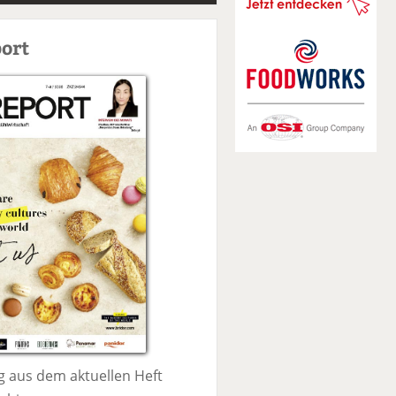
S
u
ort
c
h
e
 aus dem aktuellen Heft