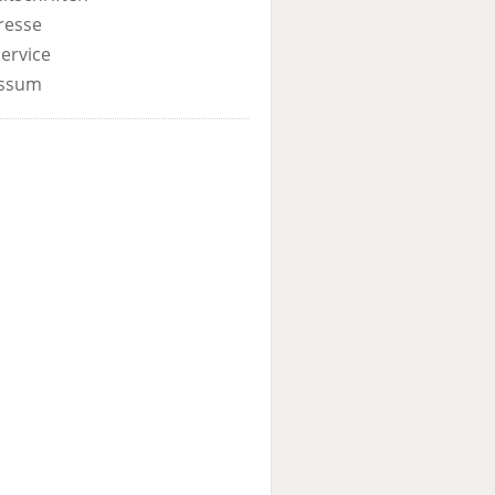
resse
ervice
ssum