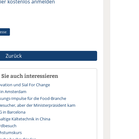
ier kostenlos anmelden
esse
Zurück
Sie auch interessieren
novation und Sial For Change
d in Amsterdam
ckungs-Impulse für die Food-Branche
esucher, aber der Ministerpräsident kam
G in Barcelona
altige Kältetechnik in China
ordbesuch
chstumskurs