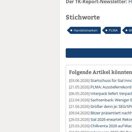
Der TK-Report-Newsletter:
H
Stichworte
Handelsmarken
PLMA
M
Folgende Artikel könnten 
[03.06.2026]
Startschuss für Sial In
[21.05.2026]
PLMA: Ausstellerrekor
[06.05.2026]
Interpack liefert Verpa
[22.04.2026]
Sachsenback: Weniger B
[21.04.2026]
Größer denn je: SEG/SP
[09.04.2026]
Bitzer präsentiert nachh
[26.03.2026]
Sial 2026 erwartet Rek
[25.03.2026]
Chillventa 2026 auf Wa