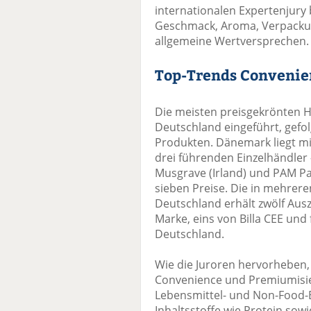
internationalen Expertenjury
Geschmack, Aroma, Verpackun
allgemeine Wertversprechen.
Top-Trends Conveni
Die meisten preisgekrönten 
Deutschland eingeführt, gefol
Produkten. Dänemark liegt mit 
drei führenden Einzelhändler
Musgrave (Irland) und PAM Pan
sieben Preise. Die in mehrere
Deutschland erhält zwölf Aus
Marke, eins von Billa CEE und
Deutschland.
Wie die Juroren hervorheben
Convenience und Premiumisie
Lebensmittel- und Non-Food-B
Inhaltsstoffe wie Protein sow