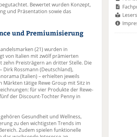
 begutachtet. Bewertet wurden Konzept,
Fachp
g und Präsentation sowie das
Lesers
Impre
ence und Premiumisierung
Handelsmarken (21) wurden in
gt von Italien mit zwölf prämierten
zehn Preisträgern an dritter Stelle. Die
 – Dirk Rossmann (Deutschland),
orama (Italien) – erhielten jeweils
n Märkten tätige Rewe Group mit Sitz in
zeichnungen: für vier Produkte der Rewe-
 fünf der Discount-Tochter Penny in
, gehören Gesundheit und Wellness,
rung zu den wichtigsten Trends im
ereich. Zudem spielen funktionelle
ie das wachsende Interesse an