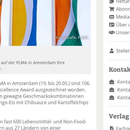
Heftar
Abon
Media
Über 
Unser
Foto/Grafik: PLMA
Stelle
en auf der PLMA in Amsterdam ihre
Kontak
r.
Konta
 in Amsterdam (19. bis 20.05.) sind 106
Konta
xcellence Award ausgezeichnet worden.
em gewagte Geschmackskombinationen
Konta
ngo-Eis mit Chilisauce und Kartoffelchips
Verlag
n fast 600 Lebensmittel- und Non-Food-
rn aus 27 Ländern von einer
Fachze