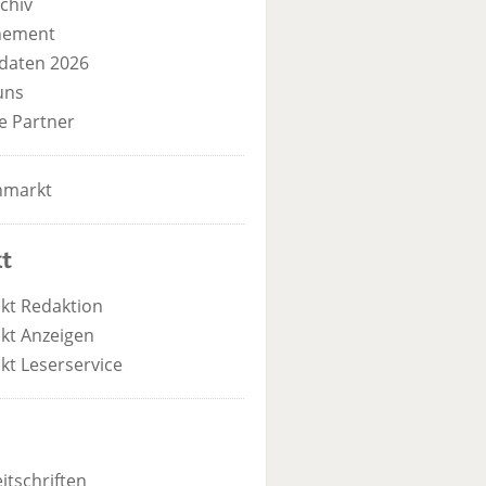
chiv
nement
daten 2026
uns
e Partner
nmarkt
t
kt Redaktion
kt Anzeigen
kt Leserservice
itschriften