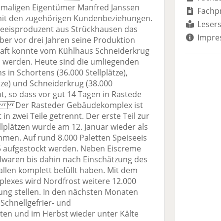
maligen Eigentümer Manfred Janssen
Fachp
 mit den zugehörigen Kundenbeziehungen.
Lesers
seeisproduzent aus Strückhausen das
Impre
ber vor drei Jahren seine Produktion
chaft konnte vom Kühlhaus Schneiderkrug
werden. Heute sind die umliegenden
in Schortens (36.000 Stellplätze),
tze) und Schneiderkrug (38.000
t, so dass vor gut 14 Tagen in Rastede
te. Der Rasteder Gebäudekomplex ist
n zwei Teile getrennt. Der erste Teil zur
lplätzen wurde am 12. Januar wieder als
mmen. Auf rund 8.000 Paletten Speiseeis
15 aufgestockt werden. Neben Eiscreme
hlwaren bis dahin nach Einschätzung des
llen komplett befüllt haben. Mit dem
lexes wird Nordfrost weitere 12.000
gung stellen. In den nächsten Monaten
Schnellgefrier- und
ten und im Herbst wieder unter Kälte