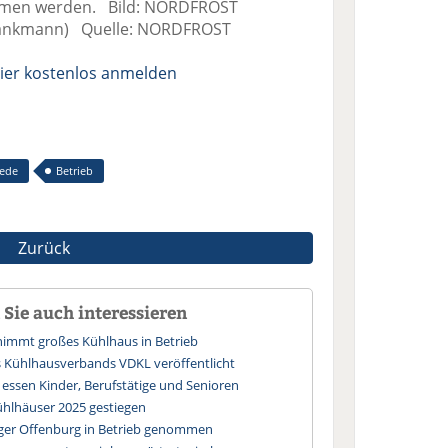
ommen werden. Bild: NORDFROST
 Hankmann) Quelle: NORDFROST
ier kostenlos anmelden
tede
Betrieb
Zurück
Sie auch interessieren
immt großes Kühlhaus in Betrieb
s Kühlhausverbands VDKL veröffentlicht
essen Kinder, Berufstätige und Senioren
hlhäuser 2025 gestiegen
ager Offenburg in Betrieb genommen