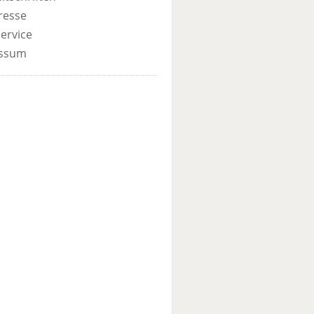
resse
ervice
ssum