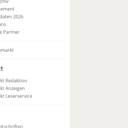
chiv
nement
daten 2026
uns
e Partner
nmarkt
t
kt Redaktion
kt Anzeigen
kt Leserservice
itschriften