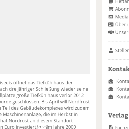
Heftar
Abon
Media
Über 
Unser
Stelle
Kontak
Konta
seeis öffnet das Tiefkühlhaus der
Konta
ch dreijähriger Schließung wieder seine
llplätze große Tiefkühlhaus verlor 2012
Konta
rde geschlossen. Bis April will Nordfrost
in Teil des Gebäudekomplexes wird zudem
Verlag
e Maschinenanlage, die im Herbst in
t hat Nordrost an diesem Standort
onen Euro investiert. Im Jahre 2009
Fachze