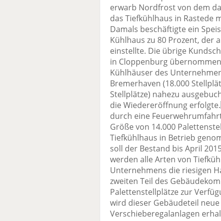
erwarb Nordfrost von dem da
das Tiefkühlhaus in Rastede
Damals beschäftigte ein Spei
Kühlhaus zu 80 Prozent, der a
einstellte. Die übrige Kunds
in Cloppenburg übernommen 
Kühlhäuser des Unternehmens 
Bremerhaven (18.000 Stellplä
Stellplätze) nahezu ausgebuch
die Wiedereröffnung erfolg
durch eine Feuerwehrumfahrt i
Größe von 14.000 Palettenstel
Tiefkühlhaus in Betrieb geno
soll der Bestand bis April 20
werden alle Arten von Tiefkü
Unternehmens die riesigen Ha
zweiten Teil des Gebäudekomp
Palettenstellplätze zur Verfü
wird dieser Gebäudeteil neue 
Verschieberegalanlagen erhal