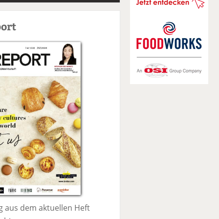
S
u
ort
c
h
e
 aus dem aktuellen Heft