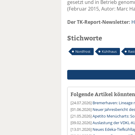
gesetzt und in Betrieb gen
(Februar 2015, Autor: Marc
Der TK-Report-Newsletter:
H
Stichworte
Nordfrost
Kühlhaus
Ras
Folgende Artikel könnten 
[24.07.2026]
Bremerhaven: Lineage n
[01.06.2026]
Neuer Jahresbericht de
[21.05.2026]
Apetito Menücharts: So 
[09.02.2026]
Auslastung der VDKL-Kü
[13.01.2026]
Neues Edeka-Tiefkühll