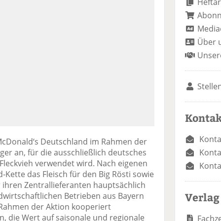
Heftar
Abon
Media
Über 
Unser
Stelle
Kontak
Konta
 McDonald‘s Deutschland im Rahmen der
Konta
ger an, für die ausschließlich deutsches
Fleckvieh verwendet wird. Nach eigenen
Konta
-Kette das Fleisch für den Big Rösti sowie
ihren Zentrallieferanten hauptsächlich
Verlag
dwirtschaftlichen Betrieben aus Bayern
ahmen der Aktion kooperiert
 die Wert auf saisonale und regionale
Fachze