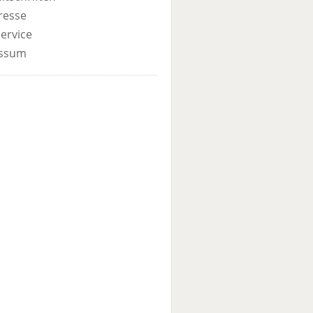
resse
ervice
ssum