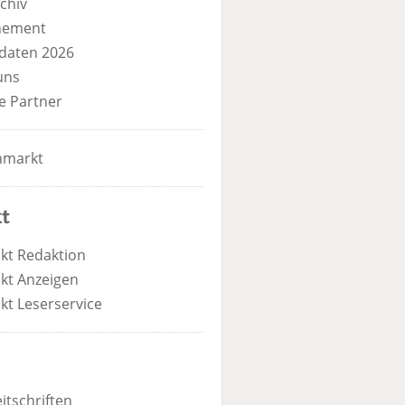
chiv
nement
daten 2026
uns
e Partner
nmarkt
t
kt Redaktion
kt Anzeigen
kt Leserservice
itschriften