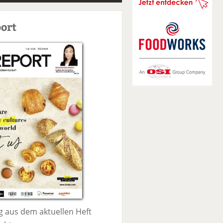
S
u
ort
c
h
e
 aus dem aktuellen Heft