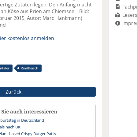
wertige Zutaten legen. Den Anfang macht
Fachp
an Köse aus Prien am Chiemsee. Bild:
Lesers
bruar 2015, Autor: Marc Hankmann)
Impre
and
ier kostenlos anmelden
ntaler
Rindfleisch
Zurück
Sie auch interessieren
Geburtstag in Deutschland
als nach UK
lant-based Crispy Burger Patty