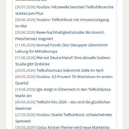
[30.07.2026]
YouGov: Hitzewelle beschert Tiefkühlbranche
starkes Juni-Plus
[30.06.2026]
YouGov: Tiefkühlkost mit Umsatzrückgang
im Mai
[29.06.2026]
Rewe-Nachhaltigkeitsstudie: Bio boomt,
Fleischersatz stagniert
[11.06.2026]
Nomad Foods: Dior Decupper übernimmt
Leitung für Mitteleuropa
[11.06.2026]
Wie isst Deutschland? Eine aktuelle Sodexo-
Studie gibt Einblicke
[29.05.2026]
Tiefkühlumsatz bekommt Delle im April
[04.05.2026]
YouGov: 3,5 Prozent TK-Wachstum im ersten
Quartal
[14.04.2026]
Iglo steigt in Österreich in den Tiefkühlpizza-
Markt ein
[09.04.2026]
Tiefkühl Hits 2026 – das sind die glücklichen
Gewinner
[27.03.2026]
YouGov: Starke Tiefkühlkost, schwächelndes
Speiseeis
[26.03.2026]
Costa: Kirsten Plenter wird neue Marketing