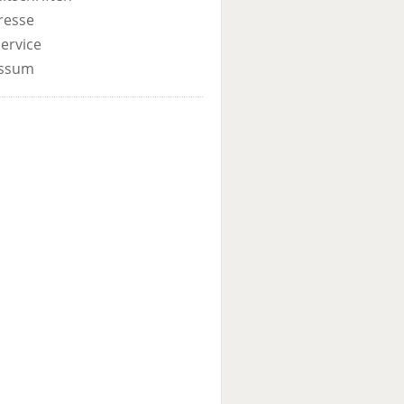
resse
ervice
ssum