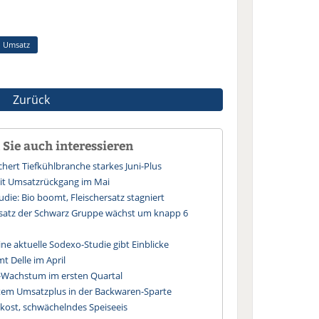
Umsatz
Zurück
Sie auch interessieren
hert Tiefkühlbranche starkes Juni-Plus
mit Umsatzrückgang im Mai
die: Bio boomt, Fleischersatz stagniert
msatz der Schwarz Gruppe wächst um knapp 6
ine aktuelle Sodexo-Studie gibt Einblicke
 Delle im April
-Wachstum im ersten Quartal
tem Umsatzplus in der Backwaren-Sparte
lkost, schwächelndes Speiseeis