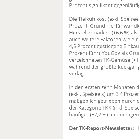
Prozent signifikant gegenläufi
Die Tiefkühlkost (exkl. Speis
Prozent. Grund hierfür war d
Herstellermarken (+6,6 %) al
auch weitere Faktoren wie ei
4,5 Prozent gestiegene Einkau
Prozent führt YouGov als Gr
verzeichneten TK-Gemüse (+14,
während der größte Rückgang 
vorlag.
In den ersten zehn Monaten d
(exkl. Speiseeis) um 3,4 Proze
maßgeblich getrieben durch d
der Kategorie TKK (inkl. Speis
häufiger (+2,2 %) und mengen
Der TK-Report-Newsletter:
H