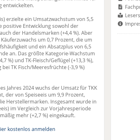
g entwickelten.
Fachp
Lesers
eeis) erzielte ein Umsatzwachstum von 5,5
Impre
ie positive Entwicklung sowohl der
s auch der Handelsmarken (+4,4 %). Aber
n Käuferzuwachs um 0,7 Prozent, die um
fshäufigkeit und ein Absatzplus von 6,5
ünde an. Das größte Kategorie-Wachstum
7 %) und TK-Fleisch/Geflügel (+13,3 %),
bei TK Fisch/Meeresfrüchte (-3,9 %)
es Jahres 2024 wuchs der Umsatz für TKK
nt, der von Speiseeis um 9,9 Prozent,
ie Herstellermarken. Insgesamt wurde in
eeis) im Vergleich zur Vorjahresperiode
mäßig mehr (+2,7 %) eingekauft.
ier kostenlos anmelden