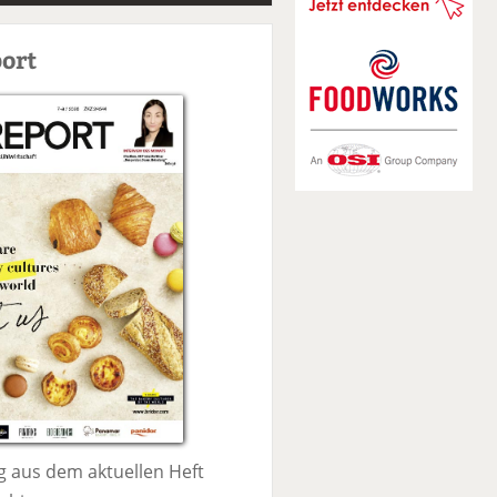
S
u
ort
c
h
e
 aus dem aktuellen Heft