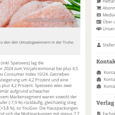
Heftar
Abon
Media
Foto/Grafik: PhotoSG/Adobe Stock
Über 
Unser
 zu den den Umsatzgewinnern in der Truhe.
Stelle
Kontak
(inkl. Speiseeis) lag die
r 2024 zum Vorjahresmonat bei plus 4,5
Konta
ov Consumer Index 10/24. Getrieben
Konta
steigerung um 4,2 Prozent und eine
 plus 4,2 Prozent. Speiseeis wies zwei
Konta
primär aufgrund schwacher
diesem Markensegment waren sowohl der
Verlag
fer (-7,9 %) rückläufig, gleichzeitig stieg
t (+3,8 %), so YouGov. Die Hauspackungen
Fachze
d sich die Multipackungen mit minus 7,7