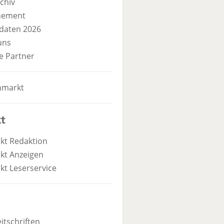
chiv
nement
daten 2026
uns
e Partner
nmarkt
t
kt Redaktion
kt Anzeigen
kt Leserservice
itschriften