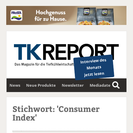
Interview des
Monats
jetzt lesen
News
Neue Produkte
Newsletter
Mediadaten
S
u
c
Stichwort: 'Consumer
h
Index'
e