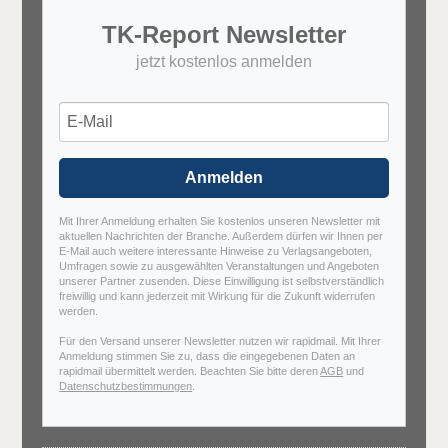
TK-Report Newsletter
jetzt kostenlos anmelden
Anmelden
Mit Ihrer Anmeldung erhalten Sie kostenlos unseren Newsletter mit
aktuellen Nachrichten der Branche. Außerdem dürfen wir Ihnen per
E-Mail auch weitere interessante Hinweise zu Verlagsangeboten,
Umfragen sowie zu ausgewählten Veranstaltungen und Angeboten
unserer Partner zusenden. Diese Einwilligung ist selbstverständlich
freiwillig und kann jederzeit mit Wirkung für die Zukunft widerrufen
werden.
Für den Versand unserer Newsletter nutzen wir rapidmail. Mit Ihrer
Anmeldung stimmen Sie zu, dass die eingegebenen Daten an
rapidmail übermittelt werden. Beachten Sie bitte deren
AGB
und
Datenschutzbestimmungen
.