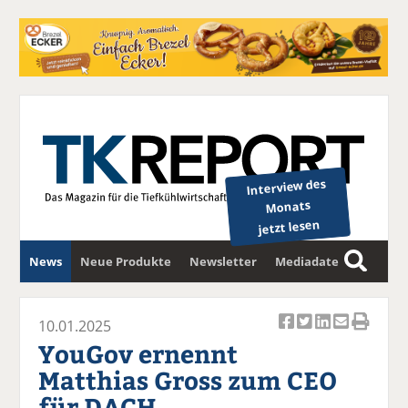
Interview des
Monats
jetzt lesen
News
Neue Produkte
Newsletter
Mediadaten
S
u
c
10.01.2025
Ar
Ar
Ar
Ar
Ar
h
YouGov ernennt
ti
ti
ti
ti
ti
e
Matthias Gross zum CEO
k
k
k
k
k
für DACH
el
el
el
el
el