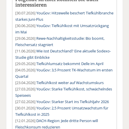
interessieren
[30.07.2026]
YouGov: Hitzewelle beschert Tiefkühlbranche
starkes Juni-Plus
[30.06.2026]
YouGov: Tiefkühlkost mit Umsatzrückgang
im Mai
[29.06.2026]
Rewe-Nachhaltigkeitsstudie: Bio boomt,
Fleischersatz stagniert
[11.06.2026]
Wie isst Deutschland? Eine aktuelle Sodexo-
Studie gibt Einblicke
[29.05.2026]
Tiefkühlumsatz bekommt Delle im April
[04.05.2026]
YouGov: 3,5 Prozent TK-Wachstum im ersten
Quartal
[23.04.2026]
Tiefkühlkost weiter auf Wachstumskurs
[27.03.2026]
YouGov: Starke Tiefkühlkost, schwächelndes
Speiseeis
[27.02.2026]
YouGov: Starker Start ins Tiefkühljahr 2026
[30.01.2026]
YouGov: 2,5 Prozent Umsatzwachstum für
Tiefkühlkost in 2025
[12.01.2026]
DACH-Region: Jede dritte Person will
Fleischkonsum reduzieren