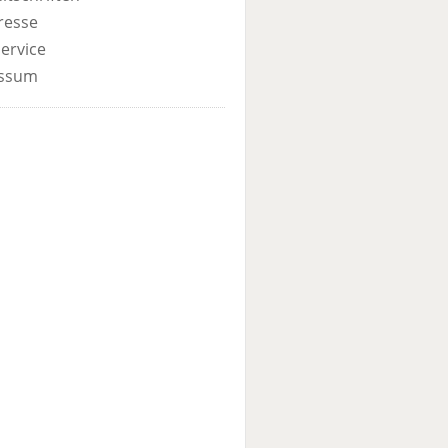
resse
ervice
ssum