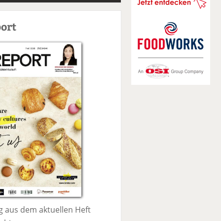
S
u
ort
c
h
e
 aus dem aktuellen Heft