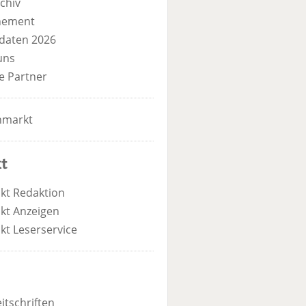
chiv
nement
daten 2026
uns
e Partner
nmarkt
t
kt Redaktion
kt Anzeigen
kt Leserservice
itschriften