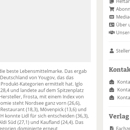
Heftar
Abon
Media
Über 
Unser
Stelle
Kontak
 die beste Lebensmittelmarke. Das ergab
 Deutschland von Yougov, das das
Konta
Produkt-Kategorien ermittelt hat. Iglo
Konta
 28,4 und landete auf dem Spitzenplatz
Hersteller, Frosta, mit einem Index von
Konta
nomie steht Nordsee ganz vorn (26,6),
a Restaurant (18,3), Mövenpick (13,6) und
Verlag
H konnte Lidl für sich entscheiden (36,3),
Aldi Süd (27,1) und Kaufland (24,4). Das
Fachze
egorien dominierte erneut