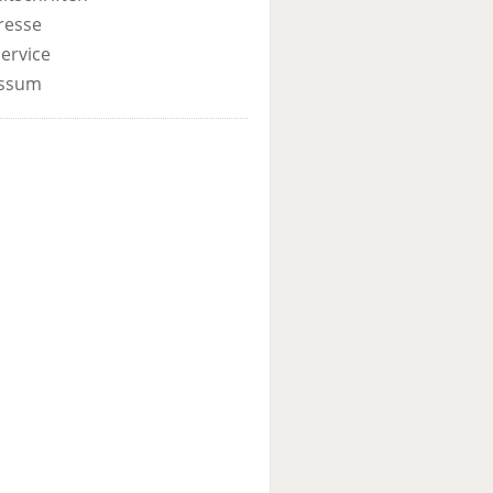
resse
ervice
ssum