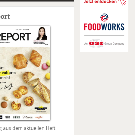
S
u
ort
c
h
e
 aus dem aktuellen Heft