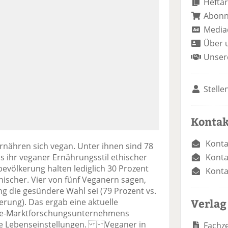
Heftar
Abon
Media
Über 
Unser
Stelle
Kontak
Konta
rnähren sich vegan. Unter ihnen sind 78
Konta
s ihr veganer Ernährungsstil ethischer
evölkerung halten lediglich 30 Prozent
Konta
hischer. Vier von fünf Veganern sagen,
ng die gesündere Wahl sei (79 Prozent vs.
Verlag
rung). Das ergab eine aktuelle
ine-Marktforschungsunternehmens
re Lebenseinstellungen. Veganer in
Fachze