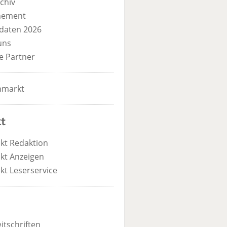
chiv
nement
daten 2026
uns
e Partner
nmarkt
t
kt Redaktion
kt Anzeigen
kt Leserservice
itschriften