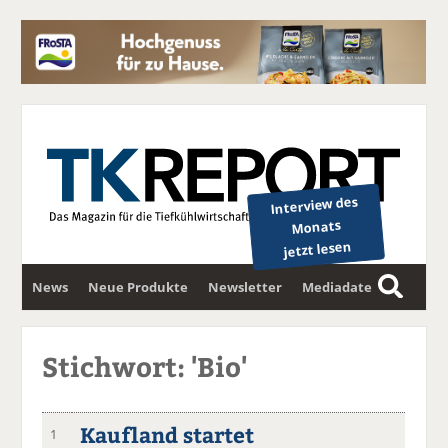
Interview des
Monats
jetzt lesen
News
Neue Produkte
Newsletter
Mediadaten
S
u
c
Stichwort: 'Bio'
h
e
Kaufland startet
1