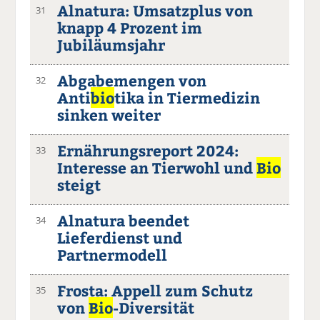
Alnatura: Umsatzplus von
31
knapp 4 Prozent im
Jubiläumsjahr
Abgabemengen von
32
Anti
bio
tika in Tiermedizin
sinken weiter
Ernährungsreport 2024:
33
Interesse an Tierwohl und
Bio
steigt
Alnatura beendet
34
Lieferdienst und
Partnermodell
Frosta: Appell zum Schutz
35
von
Bio
-Diversität