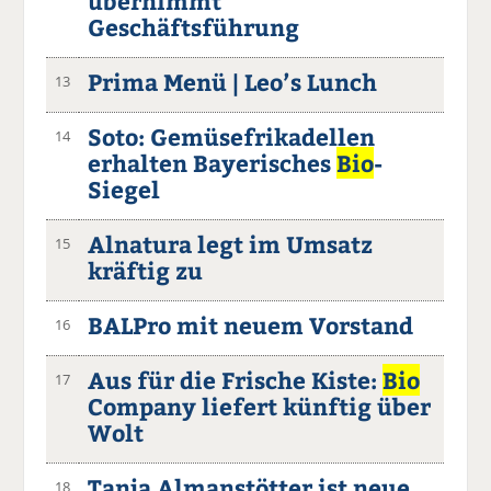
übernimmt
Geschäftsführung
Prima Menü | Leo’s Lunch
13
Soto: Gemüsefrikadellen
14
erhalten Bayerisches
Bio
-
Siegel
Alnatura legt im Umsatz
15
kräftig zu
BALPro mit neuem Vorstand
16
Aus für die Frische Kiste:
Bio
17
Company liefert künftig über
Wolt
Tanja Almanstötter ist neue
18