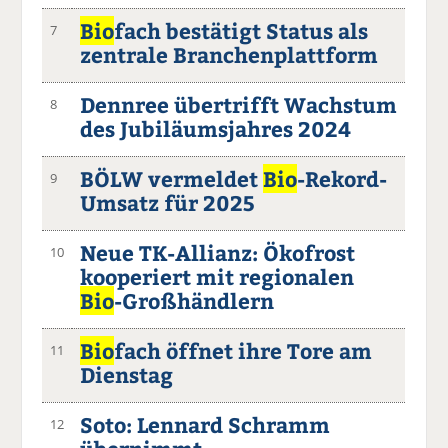
Bio
fach bestätigt Status als
7
zentrale Branchenplattform
Dennree übertrifft Wachstum
8
des Jubiläumsjahres 2024
BÖLW vermeldet
Bio
-Rekord-
9
Umsatz für 2025
Neue TK-Allianz: Ökofrost
10
kooperiert mit regionalen
Bio
-Großhändlern
Bio
fach öffnet ihre Tore am
11
Dienstag
Soto: Lennard Schramm
12