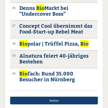
Denns
Bio
Markt bei
36
"Undercover Boss"
Concept Cool übernimmt das
37
Food-Start-up Rebel Meat
Bio
polar | Trüffel Pizza,
Bio
38
Alnatura feiert 40-jähriges
39
Bestehen
Bio
fach: Rund 35.000
40
Besucher in Nürnberg
Weiter