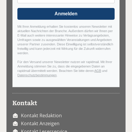
Anmelden
Mit Ihrer Anmeldung erhalten Sie kostenlos unseren Newsletter mit
aktuellen Nachrichten der Branche. Außerdem dürfen wir Ihnen per
E-Mail auch weitere interessante Hinweise zu Verlagsangeboten,
Umfragen sowie zu ausgewählten Veranstaltungen und Angeboten
unserer Partner zusenden. Diese Einwilligung ist selbstverständlich
freiwillig und kann jederzeit mit Wirkung für die Zukunft widerrufen
werden.
Für den Versand unserer Newsletter nutzen wir rapidmail. Mit Ihrer
Anmeldung stimmen Sie zu, dass die eingegebenen Daten an
rapidmail übermittelt werden. Beachten Sie bitte deren
AGB
und
Datenschutzbestimmungen
.
Kontakt
Kontakt Redaktion
Kontakt Anzeigen
Kontakt Leserservice