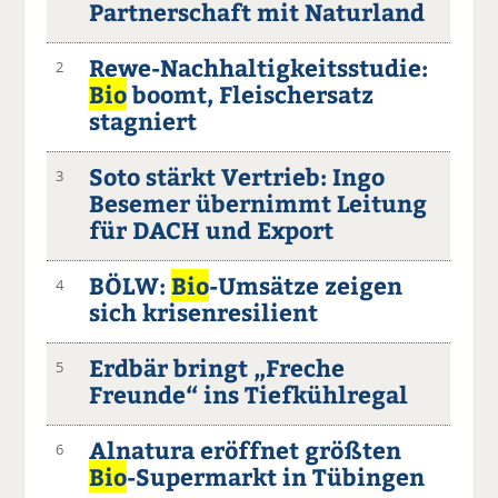
Partnerschaft mit Naturland
Rewe-Nachhaltigkeitsstudie:
2
Bio
boomt, Fleischersatz
stagniert
Soto stärkt Vertrieb: Ingo
3
Besemer übernimmt Leitung
für DACH und Export
BÖLW:
Bio
-Umsätze zeigen
4
sich krisenresilient
Erdbär bringt „Freche
5
Freunde“ ins Tiefkühlregal
Alnatura eröffnet größten
6
Bio
-Supermarkt in Tübingen