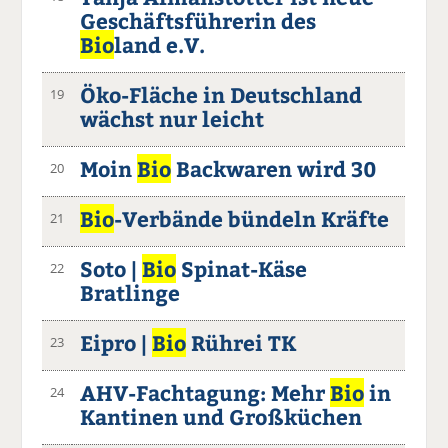
Geschäftsführerin des
Bio
land e.V.
Öko-Fläche in Deutschland
19
wächst nur leicht
Moin
Bio
Backwaren wird 30
20
Bio
-Verbände bündeln Kräfte
21
Soto |
Bio
Spinat-Käse
22
Bratlinge
Eipro |
Bio
Rührei TK
23
AHV-Fachtagung: Mehr
Bio
in
24
Kantinen und Großküchen