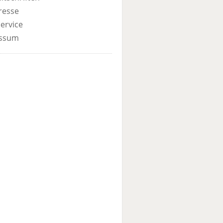
resse
ervice
ssum