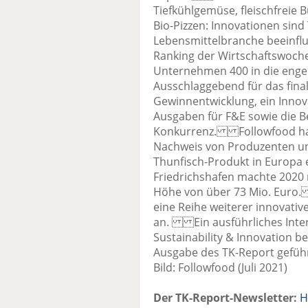
Tiefkühlgemüse, fleischfreie 
Bio-Pizzen: Innovationen sin
Lebensmittelbranche beeinfl
Ranking der Wirtschaftswoch
Unternehmen 400 in die enger
Ausschlaggebend für das fin
Gewinnentwicklung, ein Innov
Ausgaben für F&E sowie die B
Konkurrenz. Followfood hat 
Nachweis von Produzenten und
Thunfisch-Produkt in Europa
Friedrichshafen machte 2020 
Höhe von über 73 Mio. Euro
eine Reihe weiterer innovati
an. Ein ausführliches Interv
Sustainability & Innovation be
Ausgabe des TK-Report geführt
Bild: Followfood (Juli 2021)
Der TK-Report-Newsletter:
H