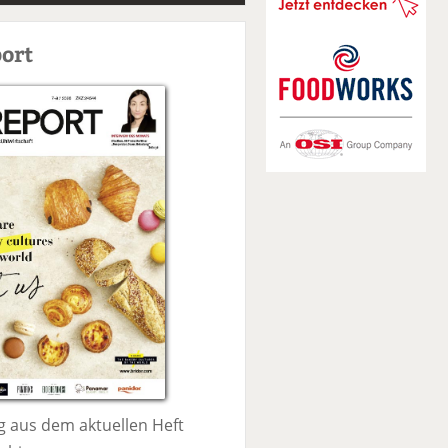
S
u
ort
c
h
e
 aus dem aktuellen Heft