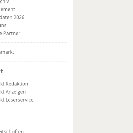
chiv
nement
daten 2026
uns
e Partner
nmarkt
t
kt Redaktion
kt Anzeigen
kt Leserservice
itschriften