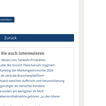
lständlern
Zurück
Sie auch interessieren
rt Absatz von Tierwohl-Produkten
die: Bio boomt, Fleischersatz stagniert
 Ranking der Markengastronomie 2026
s als zentrale Branchenplattform
chland zwischen Aufbruch und Verunsicherung
günstiger als tierisches Pendant
te landen am wenigsten im Müll
ebensmittelmärkte gehören „zu den klaren