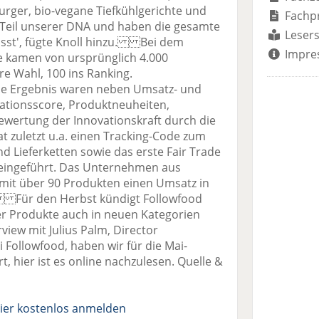
Burger, bio-vegane Tiefkühlgerichte und
Fachp
d Teil unserer DNA und haben die gesamte
Lesers
usst', fügte Knoll hinzu. Bei dem
Impre
e kamen von ursprünglich 4.000
e Wahl, 100 ins Ranking.
ale Ergebnis waren neben Umsatz- und
ationsscore, Produktneuheiten,
ewertung der Innovationskraft durch die
zuletzt u.a. einen Tracking-Code zum
 Lieferketten sowie das erste Fair Trade
 eingeführt. Das Unternehmen aus
mit über 90 Produkten einen Umsatz in
. Für den Herbst kündigt Followfood
ver Produkte auch in neuen Kategorien
iew mit Julius Palm, Director
i Followfood, haben wir für die Mai-
, hier ist es online nachzulesen. Quelle &
ier kostenlos anmelden