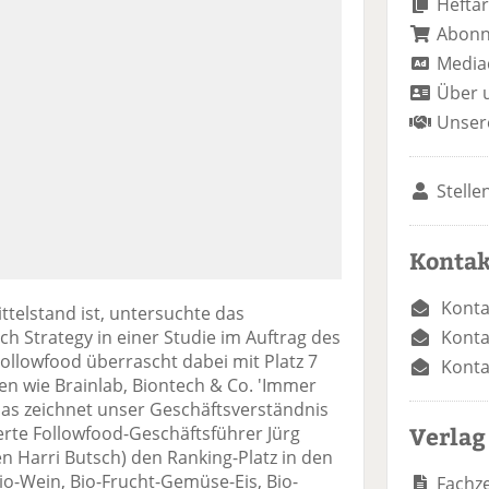
Heftar
Abon
Media
Über 
Unser
Stelle
Kontak
Konta
ttelstand ist, untersuchte das
Konta
Strategy in einer Studie im Auftrag des
ollowfood überrascht dabei mit Platz 7
Konta
en wie Brainlab, Biontech & Co. 'Immer
 das zeichnet unser Geschäftsverständnis
Verlag
rte Followfood-Geschäftsführer Jürg
en Harri Butsch) den Ranking-Platz in den
-Wein, Bio-Frucht-Gemüse-Eis, Bio-
Fachze