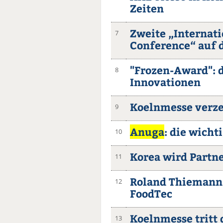
Zeiten
Zweite „Internati
7
Conference“ auf 
"Frozen-Award": d
8
Innovationen
Koelnmesse verze
9
Anuga
: die wicht
10
Korea wird Partn
11
Roland Thiemann 
12
FoodTec
Koelnmesse tritt
13