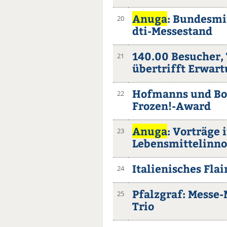
Anuga
: Bundesmi
20
dti-Messestand
140.00 Besucher, 
21
übertrifft Erwar
Hofmanns und Boo
22
Frozen!-Award
Anuga
: Vorträge
23
Lebensmittelinn
Italienisches Flai
24
Pfalzgraf: Messe
25
Trio