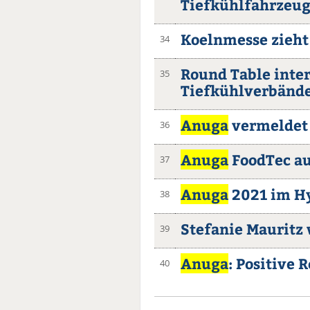
Tiefkühlfahrzeu
Koelnmesse zieht
34
Round Table inte
35
Tiefkühlverbände
Anuga
vermeldet 
36
Anuga
FoodTec au
37
Anuga
2021 im H
38
Stefanie Mauritz 
39
Anuga
: Positive 
40