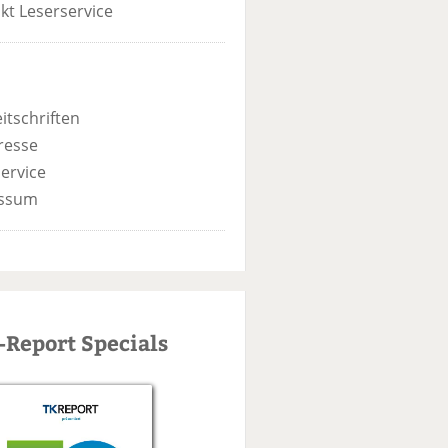
kt Leserservice
itschriften
resse
ervice
ssum
-Report Specials