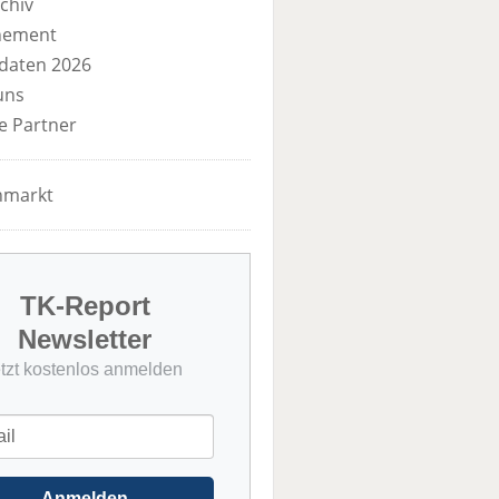
chiv
nement
daten 2026
uns
e Partner
nmarkt
TK-Report
Newsletter
etzt kostenlos anmelden
Anmelden