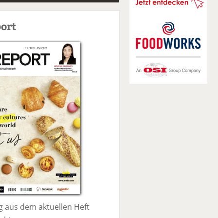
S
u
ort
c
h
e
 aus dem aktuellen Heft