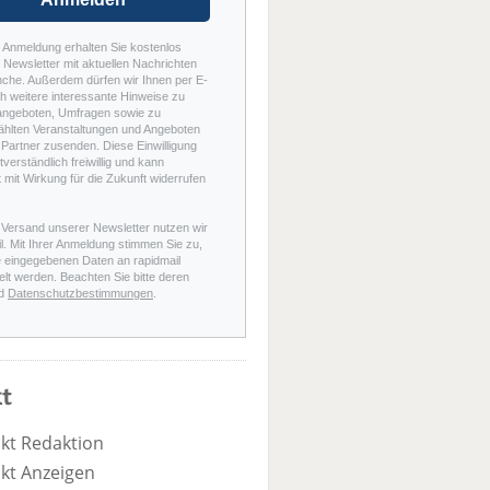
r Anmeldung erhalten Sie kostenlos
Newsletter mit aktuellen Nachrichten
nche. Außerdem dürfen wir Ihnen per E-
h weitere interessante Hinweise zu
angeboten, Umfragen sowie zu
hlten Veranstaltungen und Angeboten
Partner zusenden. Diese Einwilligung
stverständlich freiwillig und kann
t mit Wirkung für die Zukunft widerrufen
 Versand unserer Newsletter nutzen wir
l. Mit Ihrer Anmeldung stimmen Sie zu,
e eingegebenen Daten an rapidmail
elt werden. Beachten Sie bitte deren
d
Datenschutzbestimmungen
.
t
kt Redaktion
kt Anzeigen