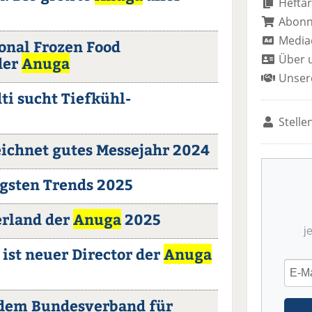
Heftar
Abon
Media
onal Frozen Food
Über 
der
Anuga
Unser
ti sucht Tiefkühl-
Stelle
ichnet gutes Messejahr 2024
igsten Trends 2025
erland der
Anuga
2025
j
ist neuer Director der
Anuga
 dem Bundesverband für