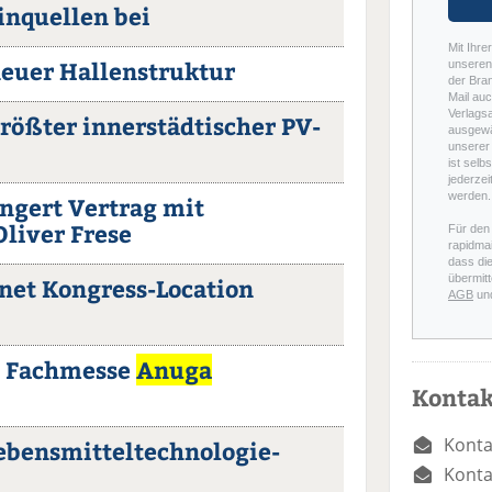
inquellen bei
Mit Ihre
euer Hallenstruktur
unseren 
der Bra
Mail auc
Verlags
rößter innerstädtischer PV-
ausgewä
unserer 
ist selb
jederzei
werden.
ngert Vertrag mit
liver Frese
Für den
rapidmai
dass di
übermitt
net Kongress-Location
AGB
un
e Fachmesse
Anuga
Kontak
Konta
ebensmitteltechnologie-
Konta