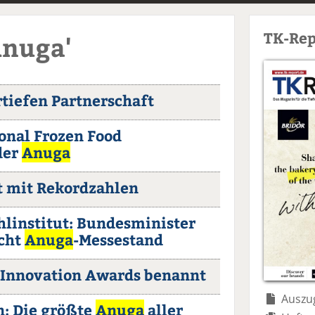
TK-Rep
Anuga'
rtiefen Partnerschaft
onal Frozen Food
der
Anuga
 mit Rekordzahlen
hlinstitut: Bundesminister
ucht
Anuga
-Messestand
i Innovation Awards benannt
Auszug
n: Die größte
Anuga
aller