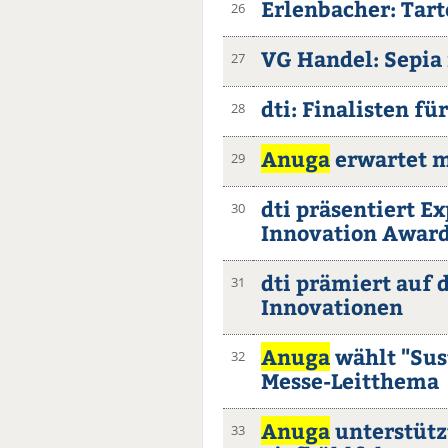
Erlenbacher: Tar
26
VG Handel: Sepia
27
dti: Finalisten f
28
Anuga
erwartet m
29
dti präsentiert E
30
Innovation Awar
dti prämiert auf 
31
Innovationen
Anuga
wählt "Sus
32
Messe-Leitthema
Anuga
unterstütz
33