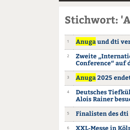
Stichwort: '
Anuga
und dti ve
1
Zweite „Internati
2
Conference“ auf 
Anuga
2025 endet
3
Deutsches Tiefkü
4
Alois Rainer bes
Finalisten des dt
5
XXL-Messe in Köl
6