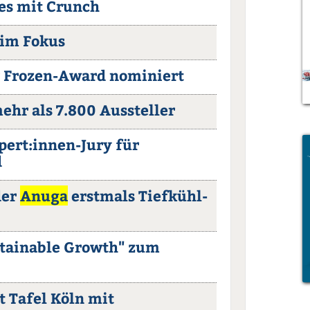
tes mit Crunch
 im Fokus
ür Frozen-Award nominiert
ehr als 7.800 Aussteller
xpert:innen-Jury für
d
der
Anuga
erstmals Tiefkühl-
tainable Growth" zum
t Tafel Köln mit