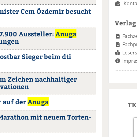
Konta
nister Cem Özdemir besucht
Verlag
7.900 Aussteller:
Anuga
Fachze
tungen
Fachp
Lesers
stbar Sieger beim dti
Impre
 im Zeichen nachhaltiger
ovationen
r auf der
Anuga
TK
-Marathon mit neuem Torten-