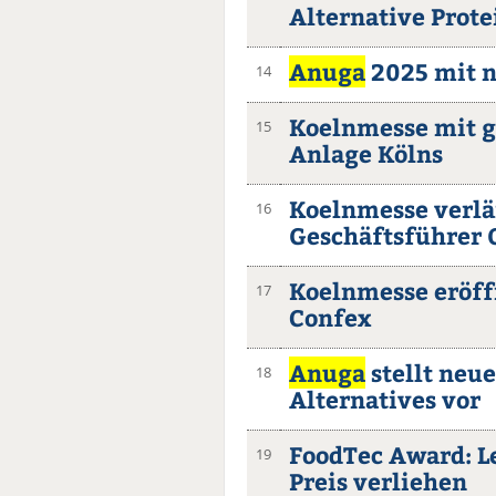
Alternative Prote
Anuga
2025 mit n
14
Koelnmesse mit g
15
Anlage Kölns
Koelnmesse verlä
16
Geschäftsführer O
Koelnmesse eröff
17
Confex
Anuga
stellt neu
18
Alternatives vor
FoodTec Award: L
19
Preis verliehen